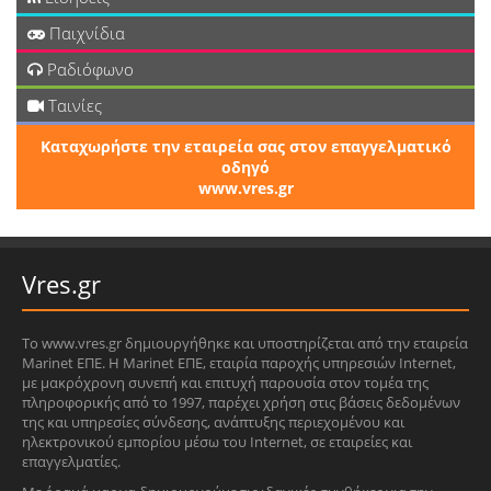
Παιχνίδια
Ραδιόφωνο
Ταινίες
Καταχωρήστε την εταιρεία σας στον επαγγελματικό
οδηγό
www.vres.gr
Vres.gr
Το www.vres.gr δημιουργήθηκε και υποστηρίζεται από την εταιρεία
Marinet ΕΠΕ. Η Marinet ΕΠΕ, εταιρία παροχής υπηρεσιών Internet,
με μακρόχρονη συνεπή και επιτυχή παρουσία στον τομέα της
πληροφορικής από το 1997, παρέχει χρήση στις βάσεις δεδομένων
της και υπηρεσίες σύνδεσης, ανάπτυξης περιεχομένου και
ηλεκτρονικού εμπορίου μέσω του Internet, σε εταιρείες και
επαγγελματίες.