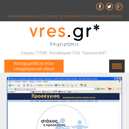
ο λογαριασμός μου
|
εγγραφή
|
υπηρεσίες
|
επικοινωνία
|
χάρτης
Επιχειρήσεις
Εταιρίες 177295
Επιτηδεύματα 1532
Προϊόντα 4327
Καταχωρηθείτε στον
επαγγελματικό οδηγό
Εταιρείες
Κατάλογος
Αγγελίες
Βιβλία