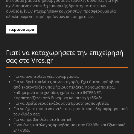
Με όραμά μας να δημιουργούμε τις ιδανικές συνθήκες για την
σχεδιασμένη ανάπτυξη εμπορικής δραστηριότητας των
συνδεδεμένων επιχειρήσεων και χρηστών, προσφέρουμε μία
ολοκληρωμένη σειρά προϊόντων και υπηρεσιών.
περισσότερα
Γιατί να καταχωρήσετε την επιχείρησή
σας στο Vres.gr
Για να αναπτύξετε νέες συνεργασίες.
Για να βρείτε πελάτες σε νέες αγορές. Έχει άμεση πρόσβαση
από εκατοντάδες υποψήφιους πελάτες. Χρησιμοποιείται
καθημερινά από χιλιάδες χρήστες στο INTERNET.
Χαρακτηρίζεται από δυναμική και συνεχή εξέλιξη.
Για να βρείτε νέους κλάδους να δραστηριοποιηθείτε.
Για να έχετε τρόπο να αντλείτε περισσότερη πληροφόρηση από
τον κλάδο σας.
Για να προβληθείτε στο Internet.
Είναι ένας κατάλογος προσβάσιμος από Ελλάδα και Εξωτερικό
24/7/365.