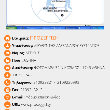
Ειδήσεις
Παιχνίδια
Ραδιόφωνο
ΠΡΟΣΕΓΓΙΣΗ
Εταιρεία:
Ταινίες
Υπεύθυνος:
ΔΙΕΥΘΥΝΤΗΣ ΑΛΕΞΑΝΔΡΟΥ ΕΥΣΤΡΑΤΙΟΣ
Νομός:
ΑΤΤΙΚΗΣ
Πόλη:
ΑΘΗΝΑ
Διεύθυνση:
ΦΩΤΟΜΑΡΑ 32 Ν.ΚΟΣΜΟΣ 11743 ΑΘΗΝΑ
T.K.:
11743
Τηλέφωνο:
2109238217, 2109220993
Fax:
2109243212
E-mail:
Φόρμα επικοινωνίας
URL:
www.proseggisi.gr