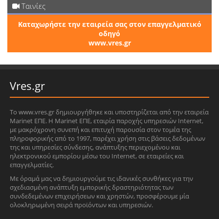
Ταινίες
Καταχωρήστε την εταιρεία σας στον επαγγελματικό
οδηγό
www.vres.gr
Vres.gr
Το www.vres.gr δημιουργήθηκε και υποστηρίζεται από την εταιρεία
Marinet ΕΠΕ. Η Marinet ΕΠΕ, εταιρία παροχής υπηρεσιών Internet,
με μακρόχρονη συνεπή και επιτυχή παρουσία στον τομέα της
πληροφορικής από το 1997, παρέχει χρήση στις βάσεις δεδομένων
της και υπηρεσίες σύνδεσης, ανάπτυξης περιεχομένου και
ηλεκτρονικού εμπορίου μέσω του Internet, σε εταιρείες και
επαγγελματίες.
Με όραμά μας να δημιουργούμε τις ιδανικές συνθήκες για την
σχεδιασμένη ανάπτυξη εμπορικής δραστηριότητας των
συνδεδεμένων επιχειρήσεων και χρηστών, προσφέρουμε μία
ολοκληρωμένη σειρά προϊόντων και υπηρεσιών.