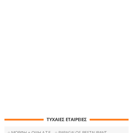
ΤΥΧΑΙΕΣ ΕΤΑΙΡΕΙΕΣ
ΜΟΡΦΗ + ΟΨΗ Α.Τ.Ε
PAPAGALOS RESTAURANT