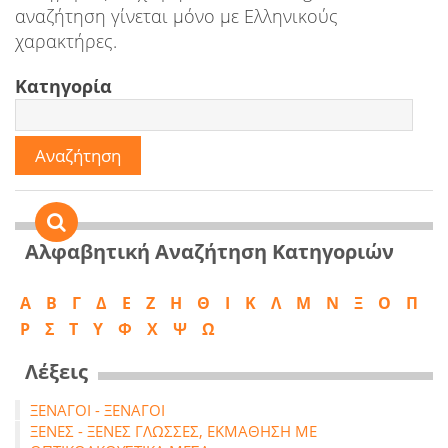
αναζήτηση γίνεται μόνο με Ελληνικούς
χαρακτήρες.
Κατηγορία
Αλφαβητική Αναζήτηση Κατηγοριών
Α
B
Γ
Δ
Ε
Ζ
Η
Θ
Ι
Κ
Λ
Μ
Ν
Ξ
Ο
Π
Ρ
Σ
Τ
Υ
Φ
Χ
Ψ
Ω
Λέξεις
ΞΕΝΑΓΟΙ - ΞΕΝΑΓΟΙ
ΞΕΝΕΣ - ΞΕΝΕΣ ΓΛΩΣΣΕΣ, ΕΚΜΑΘΗΣΗ ΜΕ