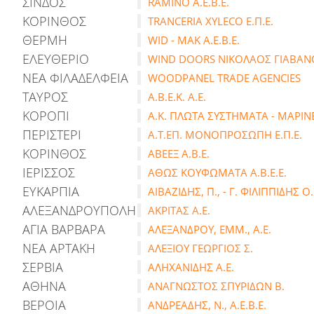
ΣΙΝΔΟΣ
RAMINO Α.Ε.Β.Ε.
ΚΟΡΙΝΘΟΣ
TRANCERIA XYLECO E.Π.Ε.
ΘΕΡΜΗ
WID - MAK Α.Ε.Β.Ε.
ΕΛΕΥΘΕΡΙΟ
WIND DOORS ΝΙΚΟΛΑΟΣ ΓΙΑΒΑΝ
ΝΕΑ ΦΙΛΑΔΕΛΦΕΙΑ
WOODPANEL TRADE AGENCIES
ΤΑΥΡΟΣ
Α.Β.Ε.Κ. Α.Ε.
ΚΟΡΟΠΙ
Α.Κ. ΠΛΩΤΑ ΣΥΣΤΗΜΑΤΑ - ΜΑΡΙΝΕ
ΠΕΡΙΣΤΕΡΙ
Α.Τ.ΕΠ. ΜΟΝΟΠΡΟΣΩΠΗ Ε.Π.Ε.
ΚΟΡΙΝΘΟΣ
ΑΒΕΕΞ Α.Β.Ε.
ΙΕΡΙΣΣΟΣ
ΑΘΩΣ ΚΟΥΦΩΜΑΤΑ Α.Β.Ε.Ε.
ΕΥΚΑΡΠΙΑ
ΑΙΒΑΖΙΔΗΣ, Π., - Γ. ΦΙΛΙΠΠΙΔΗΣ Ο.
ΑΛΕΞΑΝΔΡΟΥΠΟΛΗ
ΑΚΡΙΤΑΣ Α.Ε.
ΑΓΙΑ ΒΑΡΒΑΡΑ
ΑΛΕΞΑΝΔΡΟΥ, ΕΜΜ., Α.Ε.
ΝΕΑ ΑΡΤΑΚΗ
ΑΛΕΞΙΟΥ ΓΕΩΡΓΙΟΣ Σ.
ΣΕΡΒΙΑ
ΑΛΗΧΑΝΙΔΗΣ Α.Ε.
ΑΘΗΝΑ
ΑΝΑΓΝΩΣΤΟΣ ΣΠΥΡΙΔΩΝ Β.
ΒΕΡΟΙΑ
ΑΝΔΡΕΑΔΗΣ, Ν., Α.Ε.Β.Ε.