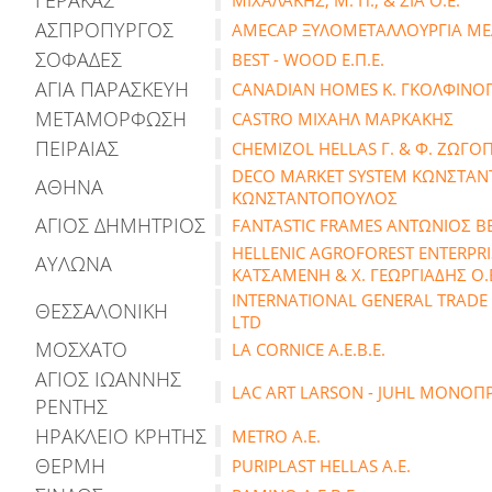
ΓΕΡΑΚΑΣ
ΜΙΧΑΛΑΚΗΣ, Μ. Π., & ΣΙΑ Ο.Ε.
ΑΣΠΡΟΠΥΡΓΟΣ
AMECAP ΞΥΛΟΜΕΤΑΛΛΟΥΡΓΙΑ ΜΕΛΙ
ΣΟΦΑΔΕΣ
BEST - WOOD Ε.Π.Ε.
ΑΓΙΑ ΠΑΡΑΣΚΕΥΗ
CANADIAN HOMES Κ. ΓΚΟΛΦΙΝΟΠ
ΜΕΤΑΜΟΡΦΩΣΗ
CASTRO ΜΙΧΑΗΛ ΜΑΡΚΑΚΗΣ
ΠΕΙΡΑΙΑΣ
CHEMIZOL HELLAS Γ. & Φ. ΖΩΓΟ
DECO MARKET SYSTEM ΚΩΝΣΤΑΝ
ΑΘΗΝΑ
ΚΩΝΣΤΑΝΤΟΠΟΥΛΟΣ
ΑΓΙΟΣ ΔΗΜΗΤΡΙΟΣ
FANTASTIC FRAMES ΑΝΤΩΝΙΟΣ Β
HELLENIC AGROFOREST ENTERPRIS
ΑΥΛΩΝΑ
ΚΑΤΣΑΜΕΝΗ & Χ. ΓΕΩΡΓΙΑΔΗΣ Ο.
INTERNATIONAL GENERAL TRADE 
ΘΕΣΣΑΛΟΝΙΚΗ
LTD
ΜΟΣΧΑΤΟ
LA CORNICE Α.Ε.Β.Ε.
ΑΓΙΟΣ ΙΩΑΝΝΗΣ
LAC ART LARSON - JUHL ΜΟΝΟΠΡ
ΡΕΝΤΗΣ
ΗΡΑΚΛΕΙΟ ΚΡΗΤΗΣ
METRO Α.Ε.
ΘΕΡΜΗ
PURIPLAST HELLAS Α.Ε.