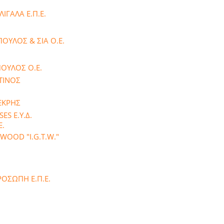
ΓΑΛΑ Ε.Π.Ε.
ΟΥΛΟΣ & ΣΙΑ Ο.Ε.
ΠΟΥΛΟΣ Ο.Ε.
ΤΙΝΟΣ
ΕΚΡΗΣ
ES Ε.Υ.Δ.
Ε.
WOOD "I.G.T.W."
ΟΣΩΠΗ Ε.Π.Ε.