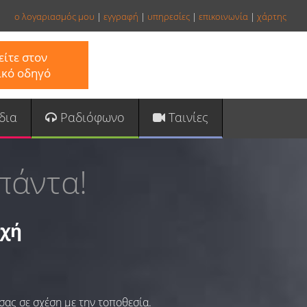
ο λογαριασμός μου
|
εγγραφή
|
υπηρεσίες
|
επικοινωνία
|
χάρτης
ίτε στον
ικό οδηγό
δια
Ραδιόφωνο
Ταινίες
πάντα!
οχή
σας σε σχέση με την τοποθεσία.