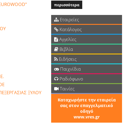
"EUROWOOD"
περισσότερα
Εταιρείες
ΖΟΥ
Κατάλογος
Αγγελίες
Βιβλία
Ειδήσεις
Παιχνίδια
Ε.
Ραδιόφωνο
ΟΕ
Ταινίες
ΠΕΞΕΡΓΑΣΙΑΣ ΞΥΛΟΥ
Καταχωρήστε την εταιρεία
σας στον επαγγελματικό
οδηγό
www.vres.gr