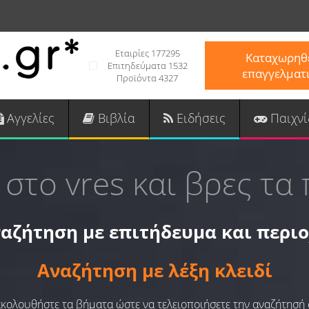
Εταιρίες 177295
Καταχωρηθε
Επιτηδεύματα 1532
επαγγελματ
Προϊόντα 4327
Αγγελίες
Βιβλία
Ειδήσεις
Παιχνί
 στο vres και βρες τα 
αζήτηση με επιτήδευμα και περι
Αναζήτηση με λέξη κλειδί
 ακολουθήστε τα βήματα ώστε να τελειοποιήσετε την αναζήτησή 