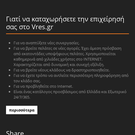
Γιατί να καταχωρήσετε την επιχείρησή
σας στο Vres.gr
Για να αναπτύξετε νέες συνεργασίες.
Για να βρείτε πελάτες σε νέες αγορές. Έχει άμεση πρόσβαση
από εκατοντάδες υποψήφιους πελάτες. Χρησιμοποιείται
καθημερινά από χιλιάδες χρήστες στο INTERNET.
Χαρακτηρίζεται από δυναμική και συνεχή εξέλιξη.
Για να βρείτε νέους κλάδους να δραστηριοποιηθείτε.
Για να έχετε τρόπο να αντλείτε περισσότερη πληροφόρηση από
τον κλάδο σας.
Για να προβληθείτε στο Internet.
Είναι ένας κατάλογος προσβάσιμος από Ελλάδα και Εξωτερικό
24/7/365.
περισσότερα
Share