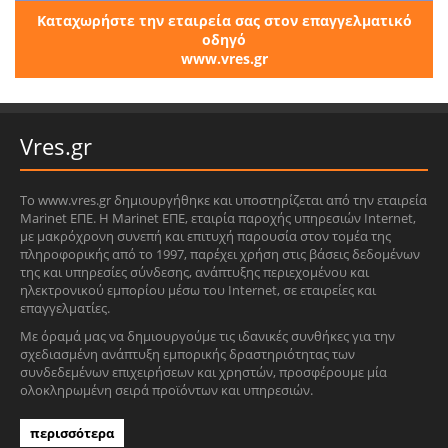
Καταχωρήστε την εταιρεία σας στον επαγγελματικό
οδηγό
www.vres.gr
Vres.gr
Το www.vres.gr δημιουργήθηκε και υποστηρίζεται από την εταιρεία
Marinet ΕΠΕ. Η Marinet ΕΠΕ, εταιρία παροχής υπηρεσιών Internet,
με μακρόχρονη συνεπή και επιτυχή παρουσία στον τομέα της
πληροφορικής από το 1997, παρέχει χρήση στις βάσεις δεδομένων
της και υπηρεσίες σύνδεσης, ανάπτυξης περιεχομένου και
ηλεκτρονικού εμπορίου μέσω του Internet, σε εταιρείες και
επαγγελματίες.
Με όραμά μας να δημιουργούμε τις ιδανικές συνθήκες για την
σχεδιασμένη ανάπτυξη εμπορικής δραστηριότητας των
συνδεδεμένων επιχειρήσεων και χρηστών, προσφέρουμε μία
ολοκληρωμένη σειρά προϊόντων και υπηρεσιών.
περισσότερα