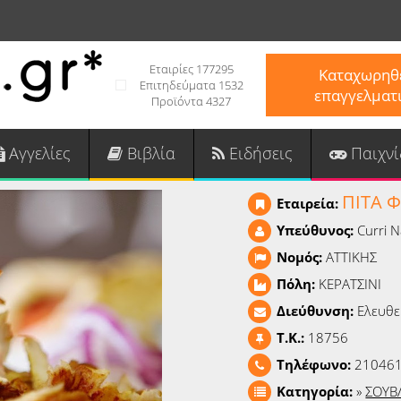
Εταιρίες 177295
Καταχωρηθε
Επιτηδεύματα 1532
επαγγελματ
Προϊόντα 4327
Αγγελίες
Βιβλία
Ειδήσεις
Παιχνί
ΠΙΤΑ 
Εταιρεία:
Υπεύθυνος:
Curri 
Νομός:
ΑΤΤΙΚΗΣ
Πόλη:
ΚΕΡΑΤΣΙΝΙ
Διεύθυνση:
Ελευθε
T.K.:
18756
Τηλέφωνο:
210461
Κατηγορία:
»
ΣΟΥΒ