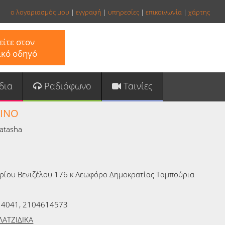
ο λογαριασμός μου
|
εγγραφή
|
υπηρεσίες
|
επικοινωνία
|
χάρτης
ίτε στον
ικό οδηγό
δια
Ραδιόφωνο
Ταινίες
ΦΙΝΟ
Natasha
ρίου Βενιζέλου 176 κ Λεωφόρο Δημοκρατίας Ταμπούρια
4041, 2104614573
ΛΑΤΖΙΔΙΚΑ