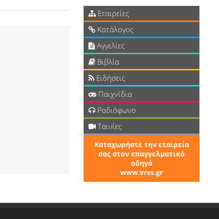
Εταιρείες
Κατάλογος
Αγγελίες
Βιβλία
Ειδήσεις
Παιχνίδια
Ραδιόφωνο
Ταινίες
Καταχωρήστε την εταιρεία
σας στον επαγγελματικό
οδηγό
www.vres.gr