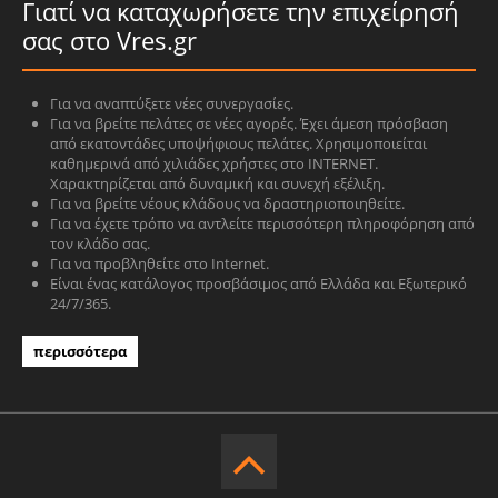
Γιατί να καταχωρήσετε την επιχείρησή
σας στο Vres.gr
Για να αναπτύξετε νέες συνεργασίες.
Για να βρείτε πελάτες σε νέες αγορές. Έχει άμεση πρόσβαση
από εκατοντάδες υποψήφιους πελάτες. Χρησιμοποιείται
καθημερινά από χιλιάδες χρήστες στο INTERNET.
Χαρακτηρίζεται από δυναμική και συνεχή εξέλιξη.
Για να βρείτε νέους κλάδους να δραστηριοποιηθείτε.
Για να έχετε τρόπο να αντλείτε περισσότερη πληροφόρηση από
τον κλάδο σας.
Για να προβληθείτε στο Internet.
Είναι ένας κατάλογος προσβάσιμος από Ελλάδα και Εξωτερικό
24/7/365.
περισσότερα