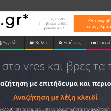
Εταιρίες 177295
Καταχωρηθε
Επιτηδεύματα 1532
επαγγελματ
Προϊόντα 4327
Αγγελίες
Βιβλία
Ειδήσεις
Παιχνί
 στο vres και βρες τα 
αζήτηση με επιτήδευμα και περι
Αναζήτηση με λέξη κλειδί
 ακολουθήστε τα βήματα ώστε να τελειοποιήσετε την αναζήτησή 