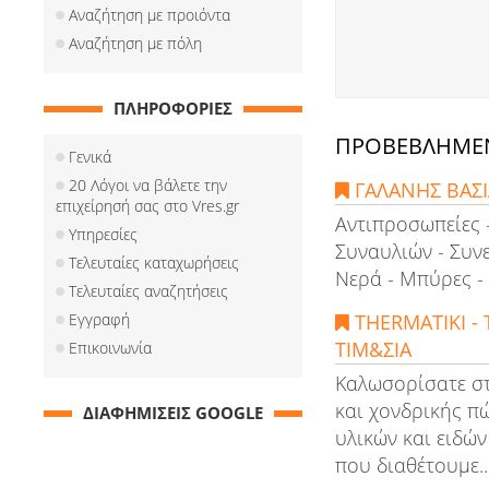
Αναζήτηση με προιόντα
Αναζήτηση με πόλη
ΠΛΗΡΟΦΟΡΙΕΣ
ΠΡΟΒΕΒΛΗΜΕΝ
Γενικά
20 Λόγοι να βάλετε την
ΓΑΛΑΝΗΣ ΒΑΣΙΛ
επιχείρησή σας στο Vres.gr
Αντιπροσωπείες 
Υπηρεσίες
Συναυλιών - Συν
Τελευταίες καταχωρήσεις
Νερά - Μπύρες - 
Τελευταίες αναζητήσεις
Εγγραφή
THERMATIKI -
ΤΙΜ&ΣΙΑ
Επικοινωνία
Καλωσορίσατε στ
και χονδρικής π
ΔΙΑΦΗΜΙΣΕΙΣ GOOGLE
υλικών και ειδών
που διαθέτουμε..