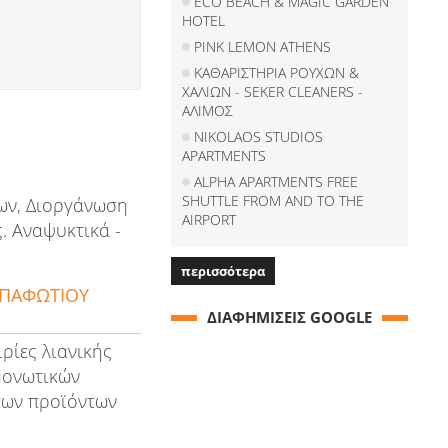
ECO BEACH & MAGIC GARDEN
HOTEL
PINK LEMON ATHENS
ΚΑΘΑΡΙΣΤΗΡΙΑ ΡΟΥΧΩΝ &
ΧΑΛΙΩΝ - SEKER CLEANERS -
ΑΛΙΜΟΣ
NIKOLAOS STUDIOS
APARTMENTS
ALPHA APARTMENTS FREE
SHUTTLE FROM AND TO THE
των, Διοργάνωση
AIRPORT
. Αναψυκτικά -
περισσότερα
ΑΠΑΦΩΤΙΟΥ
ΔΙΑΦΗΜΙΣΕΙΣ GOOGLE
ρίες λιανικής
μονωτικών
 των προϊόντων