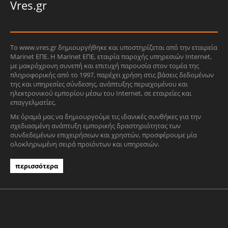
Vres.gr
Το www.vres.gr δημιουργήθηκε και υποστηρίζεται από την εταιρεία
Marinet ΕΠΕ. Η Marinet ΕΠΕ, εταιρία παροχής υπηρεσιών Internet,
με μακρόχρονη συνεπή και επιτυχή παρουσία στον τομέα της
πληροφορικής από το 1997, παρέχει χρήση στις βάσεις δεδομένων
της και υπηρεσίες σύνδεσης, ανάπτυξης περιεχομένου και
ηλεκτρονικού εμπορίου μέσω του Internet, σε εταιρείες και
επαγγελματίες.
Με όραμά μας να δημιουργούμε τις ιδανικές συνθήκες για την
σχεδιασμένη ανάπτυξη εμπορικής δραστηριότητας των
συνδεδεμένων επιχειρήσεων και χρηστών, προσφέρουμε μία
ολοκληρωμένη σειρά προϊόντων και υπηρεσιών.
περισσότερα