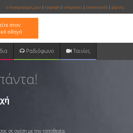
ο λογαριασμός μου
|
εγγραφή
|
υπηρεσίες
|
επικοινωνία
|
χάρτης
ίτε στον
ικό οδηγό
δια
Ραδιόφωνο
Ταινίες
πάντα!
οχή
σας σε σχέση με την τοποθεσία.