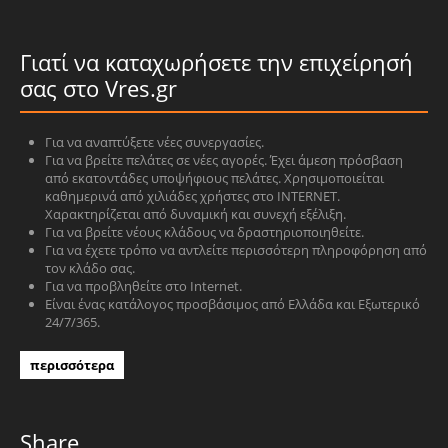
Γιατί να καταχωρήσετε την επιχείρησή
σας στο Vres.gr
Για να αναπτύξετε νέες συνεργασίες.
Για να βρείτε πελάτες σε νέες αγορές. Έχει άμεση πρόσβαση
από εκατοντάδες υποψήφιους πελάτες. Χρησιμοποιείται
καθημερινά από χιλιάδες χρήστες στο INTERNET.
Χαρακτηρίζεται από δυναμική και συνεχή εξέλιξη.
Για να βρείτε νέους κλάδους να δραστηριοποιηθείτε.
Για να έχετε τρόπο να αντλείτε περισσότερη πληροφόρηση από
τον κλάδο σας.
Για να προβληθείτε στο Internet.
Είναι ένας κατάλογος προσβάσιμος από Ελλάδα και Εξωτερικό
24/7/365.
περισσότερα
Share