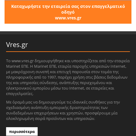
Καταχωρήστε την εταιρεία σας στον επαγγελματικό
οδηγό
www.vres.gr
Vres.gr
Το www.vres.gr δημιουργήθηκε και υποστηρίζεται από την εταιρεία
Marinet ΕΠΕ. Η Marinet ΕΠΕ, εταιρία παροχής υπηρεσιών Internet,
με μακρόχρονη συνεπή και επιτυχή παρουσία στον τομέα της
πληροφορικής από το 1997, παρέχει χρήση στις βάσεις δεδομένων
της και υπηρεσίες σύνδεσης, ανάπτυξης περιεχομένου και
ηλεκτρονικού εμπορίου μέσω του Internet, σε εταιρείες και
επαγγελματίες.
Με όραμά μας να δημιουργούμε τις ιδανικές συνθήκες για την
σχεδιασμένη ανάπτυξη εμπορικής δραστηριότητας των
συνδεδεμένων επιχειρήσεων και χρηστών, προσφέρουμε μία
ολοκληρωμένη σειρά προϊόντων και υπηρεσιών.
περισσότερα