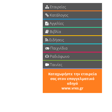
Εταιρείες
Κατάλογος
Αγγελίες
Βιβλία
Ειδήσεις
Παιχνίδια
Ραδιόφωνο
Ταινίες
Καταχωρήστε την εταιρεία
σας στον επαγγελματικό
οδηγό
www.vres.gr