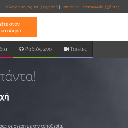
ο λογαριασμός μου
|
εγγραφή
|
υπηρεσίες
|
επικοινωνία
|
χάρτης
ίτε στον
ικό οδηγό
δια
Ραδιόφωνο
Ταινίες
πάντα!
οχή
σας σε σχέση με την τοποθεσία.