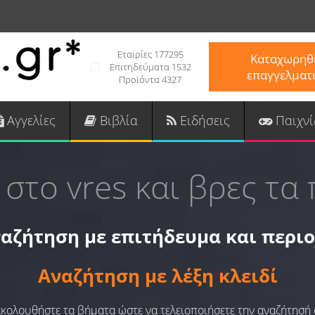
Εταιρίες 177295
Καταχωρηθε
Επιτηδεύματα 1532
επαγγελματ
Προϊόντα 4327
Αγγελίες
Βιβλία
Ειδήσεις
Παιχνί
 στο vres και βρες τα 
αζήτηση με επιτήδευμα και περι
Αναζήτηση με λέξη κλειδί
 ακολουθήστε τα βήματα ώστε να τελειοποιήσετε την αναζήτησή 