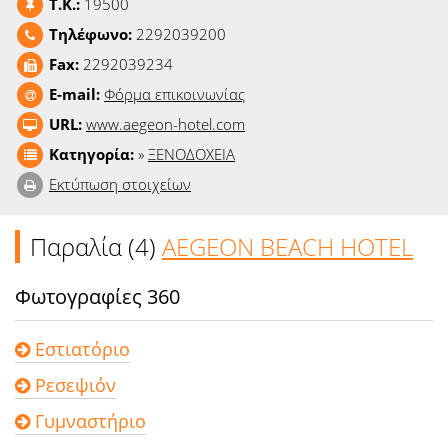
T.K.:
19500
Ειδήσεις
Τηλέφωνο:
2292039200
Παιχνίδια
Fax:
2292039234
E-mail:
Φόρμα επικοινωνίας
Ραδιόφωνο
URL:
www.aegeon-hotel.com
Κατηγορία:
»
ΞΕΝΟΔΟΧΕΙΑ
Ταινίες
Εκτύπωση στοιχείων
Παραλία (4)
AEGEON BEACH HOTEL
Φωτογραφίες 360
Εστιατόριο
Ρεσεψιόν
Γυμναστήριο