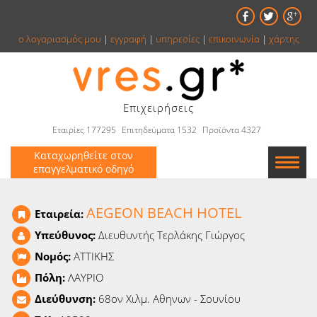
ο λογαριασμός μου
|
εγγραφή
|
υπηρεσίες
|
επικοινωνία
|
χάρτης
Επιχειρήσεις
Εταιρίες 177295
Επιτηδεύματα 1532
Προϊόντα 4327
Καταχωρηθείτε στον
επαγγελματικό οδηγό
Εταιρείες
AEGEON BEACH HOTEL
Εταιρεία:
Κατάλογος
Υπεύθυνος:
Διευθυντής Τερλάκης Γιώργος
Νομός:
ΑΤΤΙΚΗΣ
Αγγελίες
Πόλη:
ΛΑΥΡΙΟ
Βιβλία
Διεύθυνση:
68ον Χιλμ. Αθηνων - Σουνίου