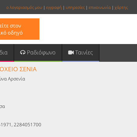
ο λογαριασμός μου
|
εγγραφή
|
υπηρεσίες
|
επικοινωνία
|
χάρτης
ίτε στον
ικό οδηγό
δια
Ραδιόφωνο
Ταινίες
ΟΧΕΙΟ ΣΕΝΙΑ
ώνα Aρσενία
σα
1971, 2284051700