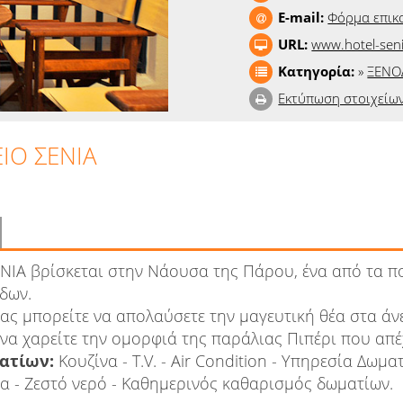
E-mail:
Φόρμα επικ
URL:
www.hotel-sen
Κατηγορία:
»
ΞΕΝΟ
Εκτύπωση στοιχείω
ΙΟ ΣΕΝΙΑ
ΕΝΙΑ βρίσκεται στην Νάουσα της Πάρου, ένα από τα 
δων.
μας μπορείτε να απολαύσετε την μαγευτική θέα στα άν
να χαρείτε την ομορφιά της παράλιας Πιπέρι που απέχ
ατίων:
Κουζίνα - T.V. - Air Condition - Υπηρεσία Δωμα
α - Ζεστό νερό - Καθημερινός καθαρισμός δωματίων.