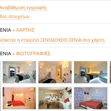
 Αναβάθμιση εγγραφής
θος στοιχείων
ΣΕΝΙΑ
» ΧΑΡΤΗΣ
ρίσκεται η εταιρεία ΞΕΝΟΔΟΧΕΙΟ ΣΕΝΙΑ στο χάρτη.
ΣΕΝΙΑ
» ΦΩΤΟΓΡΑΦΙΕΣ