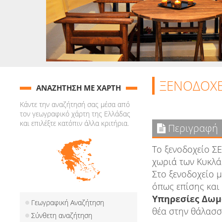
ΞΕΝΟΔΟΧΕ
ΑΝΑΖΗΤΗΣΗ ΜΕ ΧΑΡΤΗ
Κάντε την αναζήτησή σας μέσα από
τον γεωγραφικό χάρτη της Ελλάδας
και επιλέξτε κατόπιν άλλα κριτήρια.
Περιγραφή
To ξενοδοχείο Σ
χωριά των Κυκλά
Στο ξενοδοχείο 
όπως επίσης και 
Υπηρεσίες Δωμ
Γεωγραφική Αναζήτηση
θέα στην θάλασσ
Σύνθετη αναζήτηση