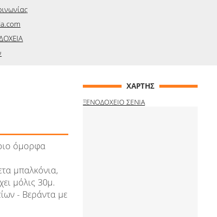
οινωνίας
ia.com
ΔΟΧΕΙΑ
ν
ΧΑΡΤΗΣ
ΞΕΝΟΔΟΧΕΙΟ ΣΕΝΙΑ
ποιο όμορφα
ετα μπαλκόνια,
ει μόλις 30μ.
τίων - Βεράντα με