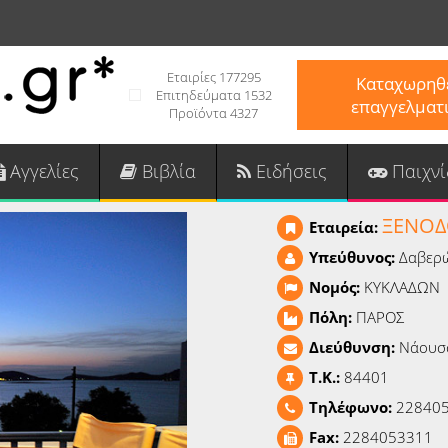
Εταιρίες 177295
Καταχωρηθε
Επιτηδεύματα 1532
επαγγελματ
Προϊόντα 4327
Αγγελίες
Βιβλία
Ειδήσεις
Παιχνί
ΞΕΝΟΔ
Εταιρεία:
Υπεύθυνος:
Δαβερ
Νομός:
ΚΥΚΛΑΔΩΝ
Πόλη:
ΠΑΡΟΣ
Διεύθυνση:
Νάουσ
T.K.:
84401
Τηλέφωνο:
228405
Fax:
2284053311