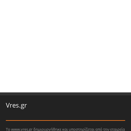
Vres.gr
Το www.vres.gr δημιουργήθηκε και υποστηρίζεται από την εταιρεία