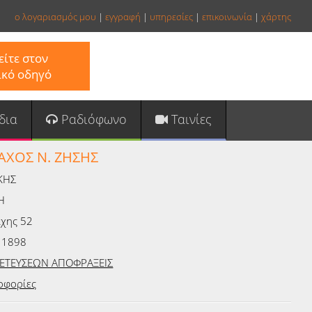
ο λογαριασμός μου
|
εγγραφή
|
υπηρεσίες
|
επικοινωνία
|
χάρτης
ίτε στον
ικό οδηγό
δια
Ραδιόφωνο
Ταινίες
ΑΧΟΣ Ν. ΖΗΣΗΣ
ΚΗΣ
Η
χης 52
11898
ΕΤΕΥΣΕΩΝ ΑΠΟΦΡΑΞΕΙΣ
οφορίες