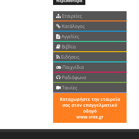
περισσότερα
Εταιρείες
Κατάλογος
Αγγελίες
Βιβλία
Ειδήσεις
Παιχνίδια
Ραδιόφωνο
Ταινίες
Καταχωρήστε την εταιρεία
σας στον επαγγελματικό
οδηγό
www.vres.gr