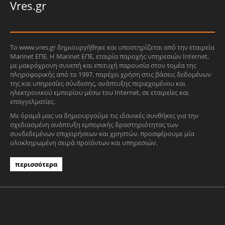
Vres.gr
Το www.vres.gr δημιουργήθηκε και υποστηρίζεται από την εταιρεία
Marinet ΕΠΕ. Η Marinet ΕΠΕ, εταιρία παροχής υπηρεσιών Internet,
με μακρόχρονη συνεπή και επιτυχή παρουσία στον τομέα της
πληροφορικής από το 1997, παρέχει χρήση στις βάσεις δεδομένων
της και υπηρεσίες σύνδεσης, ανάπτυξης περιεχομένου και
ηλεκτρονικού εμπορίου μέσω του Internet, σε εταιρείες και
επαγγελματίες.
Με όραμά μας να δημιουργούμε τις ιδανικές συνθήκες για την
σχεδιασμένη ανάπτυξη εμπορικής δραστηριότητας των
συνδεδεμένων επιχειρήσεων και χρηστών, προσφέρουμε μία
ολοκληρωμένη σειρά προϊόντων και υπηρεσιών.
περισσότερα