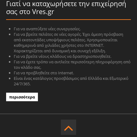
Γιατί να καταχωρήσετε την επιχείρησή
σας στο Vres.gr
Για να αναπτύξετε νέες συνεργασίες.
Για να βρείτε πελάτες σε νέες αγορές. Έχει άμεση πρόσβαση
από εκατοντάδες υποψήφιους πελάτες. Χρησιμοποιείται
καθημερινά από χιλιάδες χρήστες στο INTERNET.
Χαρακτηρίζεται από δυναμική και συνεχή εξέλιξη.
Για να βρείτε νέους κλάδους να δραστηριοποιηθείτε.
Για να έχετε τρόπο να αντλείτε περισσότερη πληροφόρηση από
τον κλάδο σας.
Για να προβληθείτε στο Internet.
Είναι ένας κατάλογος προσβάσιμος από Ελλάδα και Εξωτερικό
24/7/365.
περισσότερα