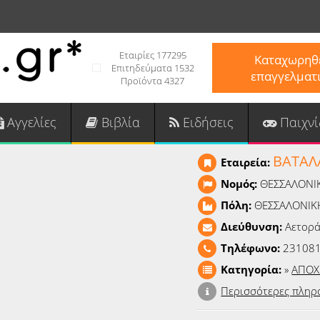
Εταιρίες 177295
Καταχωρηθε
Επιτηδεύματα 1532
επαγγελματ
Προϊόντα 4327
Αγγελίες
Βιβλία
Ειδήσεις
Παιχνί
ΒΑΤΑΛ
Εταιρεία:
Νομός:
ΘΕΣΣΑΛΟΝΙ
Πόλη:
ΘΕΣΣΑΛΟΝΙΚ
Διεύθυνση:
Αετορά
Τηλέφωνο:
23108
Κατηγορία:
»
ΑΠΟΧ
Περισσότερες πληρ