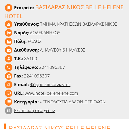
Ειδήσεις
ΒΑΣΙΛΑΡΑΣ ΝΙΚΟΣ BELLE HELENE
Εταιρεία:
HOTEL
Παιχνίδια
Υπεύθυνος:
ΤΜΗΜΑ ΚΡΑΤΗΣΕΩΝ ΒΑΣΙΛΑΡΑΣ ΝΙΚΟΣ
Ραδιόφωνο
Νομός:
ΔΩΔΕΚΑΝΗΣΟΥ
Πόλη:
ΡΟΔΟΣ
Ταινίες
Διεύθυνση:
Λ. ΙΑΛΥΣΟΥ 61 ΙΑΛΥΣΟΣ
T.K.:
85100
Τηλέφωνο:
2241096307
Fax:
2241096307
E-mail:
Φόρμα επικοινωνίας
URL:
www.hotel-bellehelene.com
Κατηγορία:
»
ΞΕΝΟΔΟΧΕΙΑ ΑΛΛΩΝ ΠΕΡΙΟΧΩΝ
Εκτύπωση στοιχείων
ΒΑΣΙΛΑΡΑΣ ΝΙΚΟΣ BELLE HELENE