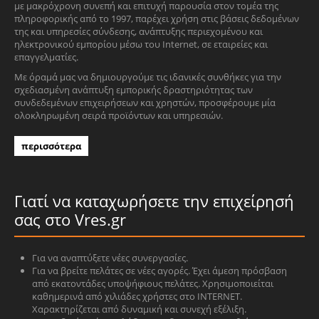
με μακρόχρονη συνεπή και επιτυχή παρουσία στον τομέα της
πληροφορικής από το 1997, παρέχει χρήση στις βάσεις δεδομένων
της και υπηρεσίες σύνδεσης, ανάπτυξης περιεχομένου και
ηλεκτρονικού εμπορίου μέσω του Internet, σε εταιρείες και
επαγγελματίες.
Με όραμά μας να δημιουργούμε τις ιδανικές συνθήκες για την
σχεδιασμένη ανάπτυξη εμπορικής δραστηριότητας των
συνδεδεμένων επιχειρήσεων και χρηστών, προσφέρουμε μία
ολοκληρωμένη σειρά προϊόντων και υπηρεσιών.
περισσότερα
Γιατί να καταχωρήσετε την επιχείρησή
σας στο Vres.gr
Για να αναπτύξετε νέες συνεργασίες.
Για να βρείτε πελάτες σε νέες αγορές. Έχει άμεση πρόσβαση
από εκατοντάδες υποψήφιους πελάτες. Χρησιμοποιείται
καθημερινά από χιλιάδες χρήστες στο INTERNET.
Χαρακτηρίζεται από δυναμική και συνεχή εξέλιξη.