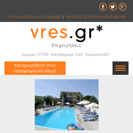
ο λογαριασμός μου
|
εγγραφή
|
υπηρεσίες
|
επικοινωνία
|
χάρτης
Επιχειρήσεις
Εταιρίες 177295
Επιτηδεύματα 1532
Προϊόντα 4327
Καταχωρηθείτε στον
επαγγελματικό οδηγό
Εταιρείες
Κατάλογος
Αγγελίες
Βιβλία