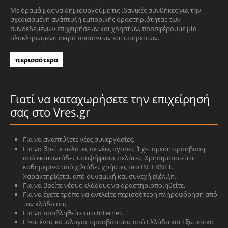
Με όραμά μας να δημιουργούμε τις ιδανικές συνθήκες για την
σχεδιασμένη ανάπτυξη εμπορικής δραστηριότητας των
συνδεδεμένων επιχειρήσεων και χρηστών, προσφέρουμε μία
ολοκληρωμένη σειρά προϊόντων και υπηρεσιών.
περισσότερα
Γιατί να καταχωρήσετε την επιχείρησή
σας στο Vres.gr
Για να αναπτύξετε νέες συνεργασίες.
Για να βρείτε πελάτες σε νέες αγορές. Έχει άμεση πρόσβαση
από εκατοντάδες υποψήφιους πελάτες. Χρησιμοποιείται
καθημερινά από χιλιάδες χρήστες στο INTERNET.
Χαρακτηρίζεται από δυναμική και συνεχή εξέλιξη.
Για να βρείτε νέους κλάδους να δραστηριοποιηθείτε.
Για να έχετε τρόπο να αντλείτε περισσότερη πληροφόρηση από
τον κλάδο σας.
Για να προβληθείτε στο Internet.
Είναι ένας κατάλογος προσβάσιμος από Ελλάδα και Εξωτερικό