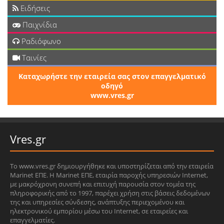
Ειδήσεις
Παιχνίδια
Ραδιόφωνο
Ταινίες
Καταχωρήστε την εταιρεία σας στον επαγγελματικό
οδηγό
www.vres.gr
Vres.gr
Το www.vres.gr δημιουργήθηκε και υποστηρίζεται από την εταιρεία
Marinet ΕΠΕ. Η Marinet ΕΠΕ, εταιρία παροχής υπηρεσιών Internet,
με μακρόχρονη συνεπή και επιτυχή παρουσία στον τομέα της
πληροφορικής από το 1997, παρέχει χρήση στις βάσεις δεδομένων
της και υπηρεσίες σύνδεσης, ανάπτυξης περιεχομένου και
ηλεκτρονικού εμπορίου μέσω του Internet, σε εταιρείες και
επαγγελματίες.