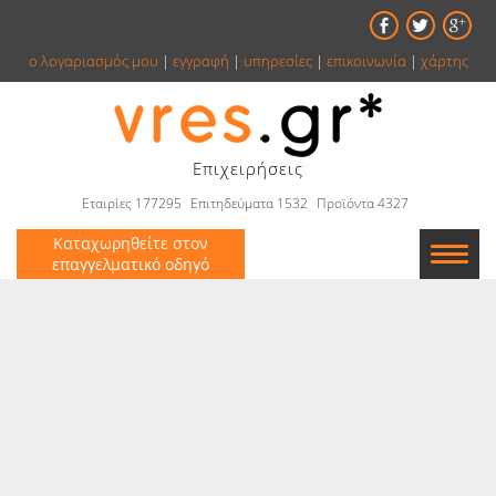
ο λογαριασμός μου
|
εγγραφή
|
υπηρεσίες
|
επικοινωνία
|
χάρτης
Επιχειρήσεις
Εταιρίες 177295
Επιτηδεύματα 1532
Προϊόντα 4327
Καταχωρηθείτε στον
επαγγελματικό οδηγό
Εταιρείες
Κατάλογος
Αγγελίες
Βιβλία