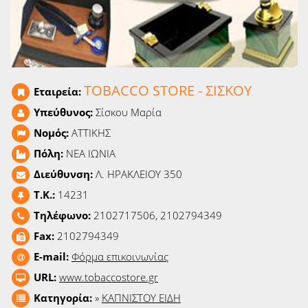
Ειδήσεις
Παιχνίδια
Ραδιόφωνο
TOBACCO STORE - ΣΙΣΚΟΥ
Εταιρεία:
Ταινίες
Υπεύθυνος:
Σίσκου Μαρία
Νομός:
ΑΤΤΙΚΗΣ
Πόλη:
ΝΕΑ ΙΩΝΙΑ
Διεύθυνση:
Λ. ΗΡΑΚΛΕΙΟΥ 350
T.K.:
14231
Τηλέφωνο:
2102717506, 2102794349
Fax:
2102794349
E-mail:
Φόρμα επικοινωνίας
URL:
www.tobaccostore.gr
Κατηγορία:
»
ΚΑΠΝΙΣΤΟΥ ΕΙΔΗ