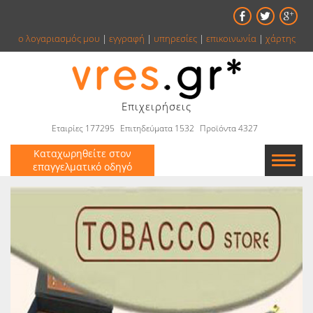
ο λογαριασμός μου
|
εγγραφή
|
υπηρεσίες
|
επικοινωνία
|
χάρτης
Επιχειρήσεις
Εταιρίες 177295
Επιτηδεύματα 1532
Προϊόντα 4327
Καταχωρηθείτε στον
επαγγελματικό οδηγό
Εταιρείες
Κατάλογος
Αγγελίες
Βιβλία