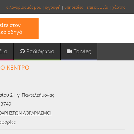
ο λογαριασμός μου
|
εγγραφή
|
υπηρεσίες
|
επικοινωνία
|
χάρτης
ίτε στον
ικό οδηγό
δια
Ραδιόφωνο
Ταινίες
ΚΟ ΚΕΝΤΡΟ
ίου 21 ʼγ. Παντελεήμονας
33749
ΟΧΡΗΣΤΩΝ ΛΟΓΑΡΙΑΣΜΟΙ
οφορίες