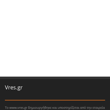
Vres.gr
Το www.vres.gr δημιουργήθηκε και υποστηρίζεται από την εταιρεία