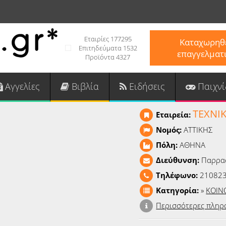
Εταιρίες 177295
Καταχωρηθε
Επιτηδεύματα 1532
επαγγελματ
Προϊόντα 4327
Αγγελίες
Βιβλία
Ειδήσεις
Παιχνί
ΤΕΧΝΙ
Εταιρεία:
Νομός:
ΑΤΤΙΚΗΣ
Πόλη:
ΑΘΗΝΑ
Διεύθυνση:
Παρρασ
Τηλέφωνο:
21082
Κατηγορία:
»
ΚΟΙΝ
Περισσότερες πληρ