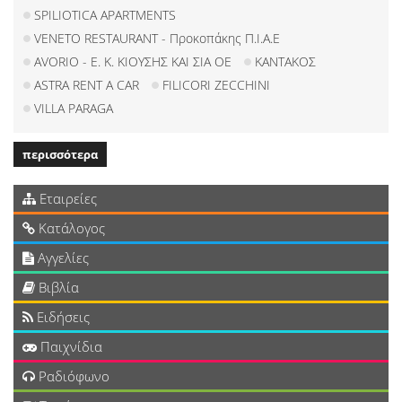
SPILIOTICA APARTMENTS
VENETO RESTAURANT - Προκοπάκης Π.Ι.Α.Ε
AVORIO - Ε. Κ. ΚΙΟΥΣΗΣ ΚΑΙ ΣΙΑ ΟΕ
ΚΑΝΤΑΚΟΣ
ASTRA RENT A CAR
FILICORI ZECCHINI
VILLA PARAGA
περισσότερα
Εταιρείες
Κατάλογος
Αγγελίες
Βιβλία
Ειδήσεις
Παιχνίδια
Ραδιόφωνο