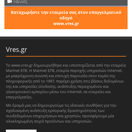
Ταινίες
Καταχωρήστε την εταιρεία σας στον επαγγελματικό
οδηγό
www.vres.gr
Vres.gr
Το www.vres.gr δημιουργήθηκε και υποστηρίζεται από την εταιρεία
Marinet ΕΠΕ. Η Marinet ΕΠΕ, εταιρία παροχής υπηρεσιών Internet,
με μακρόχρονη συνεπή και επιτυχή παρουσία στον τομέα της
πληροφορικής από το 1997, παρέχει χρήση στις βάσεις δεδομένων
της και υπηρεσίες σύνδεσης, ανάπτυξης περιεχομένου και
ηλεκτρονικού εμπορίου μέσω του Internet, σε εταιρείες και
επαγγελματίες.
Με όραμά μας να δημιουργούμε τις ιδανικές συνθήκες για την
σχεδιασμένη ανάπτυξη εμπορικής δραστηριότητας των
συνδεδεμένων επιχειρήσεων και χρηστών, προσφέρουμε μία
ολοκληρωμένη σειρά προϊόντων και υπηρεσιών.