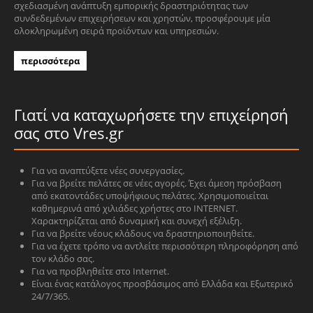
σχεδιασμένη ανάπτυξη εμπορικής δραστηριότητας των
συνδεδεμένων επιχειρήσεων και χρηστών, προσφέρουμε μία
ολοκληρωμένη σειρά προϊόντων και υπηρεσιών.
περισσότερα
Γιατί να καταχωρήσετε την επιχείρησή
σας στο Vres.gr
Για να αναπτύξετε νέες συνεργασίες.
Για να βρείτε πελάτες σε νέες αγορές. Έχει άμεση πρόσβαση
από εκατοντάδες υποψήφιους πελάτες. Χρησιμοποιείται
καθημερινά από χιλιάδες χρήστες στο INTERNET.
Χαρακτηρίζεται από δυναμική και συνεχή εξέλιξη.
Για να βρείτε νέους κλάδους να δραστηριοποιηθείτε.
Για να έχετε τρόπο να αντλείτε περισσότερη πληροφόρηση από
τον κλάδο σας.
Για να προβληθείτε στο Internet.
Είναι ένας κατάλογος προσβάσιμος από Ελλάδα και Εξωτερικό
24/7/365.