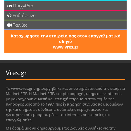
Παιχνίδια
Ραδιόφωνο
Ταινίες
Καταχωρήστε την εταιρεία σας στον επαγγελματικό
οδηγό
www.vres.gr
Vres.gr
Το www.vres.gr δημιουργήθηκε και υποστηρίζεται από την εταιρεία
Marinet ΕΠΕ. Η Marinet ΕΠΕ, εταιρία παροχής υπηρεσιών Internet,
με μακρόχρονη συνεπή και επιτυχή παρουσία στον τομέα της
πληροφορικής από το 1997, παρέχει χρήση στις βάσεις δεδομένων
της και υπηρεσίες σύνδεσης, ανάπτυξης περιεχομένου και
ηλεκτρονικού εμπορίου μέσω του Internet, σε εταιρείες και
επαγγελματίες.
Με όραμά μας να δημιουργούμε τις ιδανικές συνθήκες για την