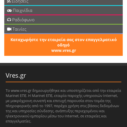
Ειδήσεις
Παιχνίδια
Ραδιόφωνο
Ταινίες
Καταχωρήστε την εταιρεία σας στον επαγγελματικό
οδηγό
www.vres.gr
Vres.gr
Το www.vres.gr δημιουργήθηκε και υποστηρίζεται από την εταιρεία
Marinet ΕΠΕ. Η Marinet ΕΠΕ, εταιρία παροχής υπηρεσιών Internet,
με μακρόχρονη συνεπή και επιτυχή παρουσία στον τομέα της
πληροφορικής από το 1997, παρέχει χρήση στις βάσεις δεδομένων
της και υπηρεσίες σύνδεσης, ανάπτυξης περιεχομένου και
ηλεκτρονικού εμπορίου μέσω του Internet, σε εταιρείες και
επαγγελματίες.