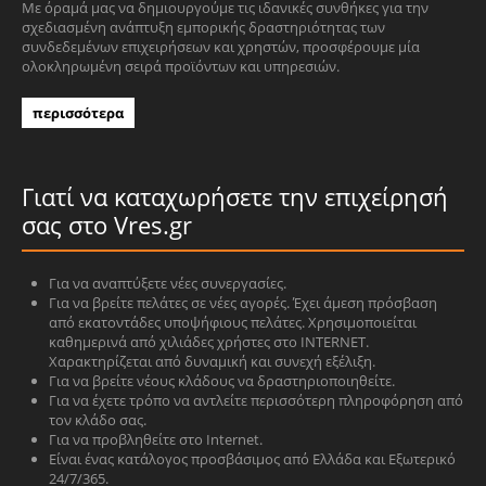
Με όραμά μας να δημιουργούμε τις ιδανικές συνθήκες για την
σχεδιασμένη ανάπτυξη εμπορικής δραστηριότητας των
συνδεδεμένων επιχειρήσεων και χρηστών, προσφέρουμε μία
ολοκληρωμένη σειρά προϊόντων και υπηρεσιών.
περισσότερα
Γιατί να καταχωρήσετε την επιχείρησή
σας στο Vres.gr
Για να αναπτύξετε νέες συνεργασίες.
Για να βρείτε πελάτες σε νέες αγορές. Έχει άμεση πρόσβαση
από εκατοντάδες υποψήφιους πελάτες. Χρησιμοποιείται
καθημερινά από χιλιάδες χρήστες στο INTERNET.
Χαρακτηρίζεται από δυναμική και συνεχή εξέλιξη.
Για να βρείτε νέους κλάδους να δραστηριοποιηθείτε.
Για να έχετε τρόπο να αντλείτε περισσότερη πληροφόρηση από
τον κλάδο σας.
Για να προβληθείτε στο Internet.
Είναι ένας κατάλογος προσβάσιμος από Ελλάδα και Εξωτερικό
24/7/365.