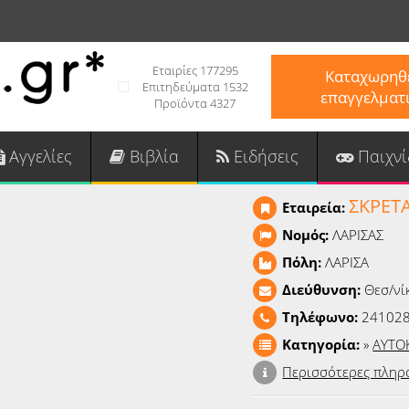
Εταιρίες 177295
Καταχωρηθε
Επιτηδεύματα 1532
επαγγελματ
Προϊόντα 4327
Αγγελίες
Βιβλία
Ειδήσεις
Παιχνί
ΣΚΡΕΤΑ
Εταιρεία:
Νομός:
ΛΑΡΙΣΑΣ
Πόλη:
ΛΑΡΙΣΑ
Διεύθυνση:
Θεσ/νί
Τηλέφωνο:
24102
Κατηγορία:
»
ΑΥΤΟ
Περισσότερες πληρ