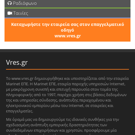
Ραδιόφωνο
Ταινίες
Καταχωρήστε την εταιρεία σας στον επαγγελματικό
οδηγό
www.vres.gr
Vres.gr
Το www.vres.gr δημιουργήθηκε και υποστηρίζεται από την εταιρεία
Marinet ΕΠΕ. Η Marinet ΕΠΕ, εταιρία παροχής υπηρεσιών Internet,
με μακρόχρονη συνεπή και επιτυχή παρουσία στον τομέα της
πληροφορικής από το 1997, παρέχει χρήση στις βάσεις δεδομένων
της και υπηρεσίες σύνδεσης, ανάπτυξης περιεχομένου και
ηλεκτρονικού εμπορίου μέσω του Internet, σε εταιρείες και
επαγγελματίες.
Με όραμά μας να δημιουργούμε τις ιδανικές συνθήκες για την
σχεδιασμένη ανάπτυξη εμπορικής δραστηριότητας των
συνδεδεμένων επιχειρήσεων και χρηστών, προσφέρουμε μία