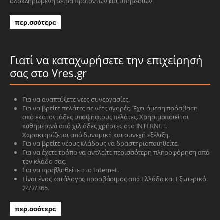
ολοκληρωμένη σειρά προϊόντων και υπηρεσιών.
περισσότερα
Γιατί να καταχωρήσετε την επιχείρησή
σας στο Vres.gr
Για να αναπτύξετε νέες συνεργασίες.
Για να βρείτε πελάτες σε νέες αγορές. Έχει άμεση πρόσβαση
από εκατοντάδες υποψήφιους πελάτες. Χρησιμοποιείται
καθημερινά από χιλιάδες χρήστες στο INTERNET.
Χαρακτηρίζεται από δυναμική και συνεχή εξέλιξη.
Για να βρείτε νέους κλάδους να δραστηριοποιηθείτε.
Για να έχετε τρόπο να αντλείτε περισσότερη πληροφόρηση από
τον κλάδο σας.
Για να προβληθείτε στο Internet.
Είναι ένας κατάλογος προσβάσιμος από Ελλάδα και Εξωτερικό
24/7/365.
περισσότερα