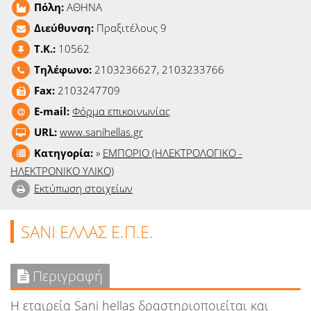
Πόλη:
ΑΘΗΝΑ
Ειδήσεις
Διεύθυνση:
Πραξιτέλους 9
Παιχνίδια
T.K.:
10562
Τηλέφωνο:
2103236627, 2103233766
Ραδιόφωνο
Fax:
2103247709
Ταινίες
E-mail:
Φόρμα επικοινωνίας
URL:
www.sanihellas.gr
Κατηγορία:
»
ΕΜΠΟΡΙΟ (ΗΛΕΚΤΡΟΛΟΓΙΚΟ -
ΗΛΕΚΤΡΟΝΙΚΟ ΥΛΙΚΟ)
Εκτύπωση στοιχείων
SANI ΕΛΛΑΣ Ε.Π.Ε.
Περιγραφή
Η εταιρεία Sani hellas δραστηριοποιείται και