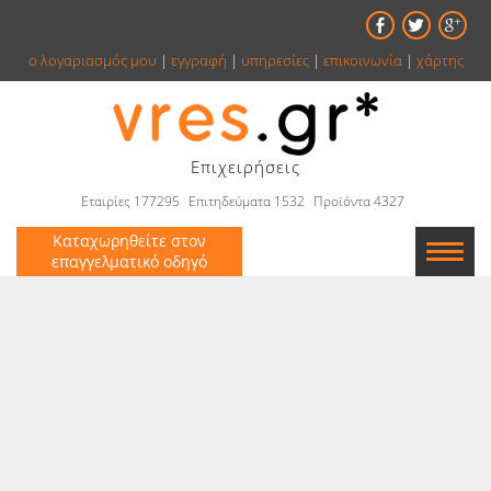
ο λογαριασμός μου
|
εγγραφή
|
υπηρεσίες
|
επικοινωνία
|
χάρτης
Επιχειρήσεις
Εταιρίες 177295
Επιτηδεύματα 1532
Προϊόντα 4327
Καταχωρηθείτε στον
επαγγελματικό οδηγό
Εταιρείες
Κατάλογος
Αγγελίες
Βιβλία