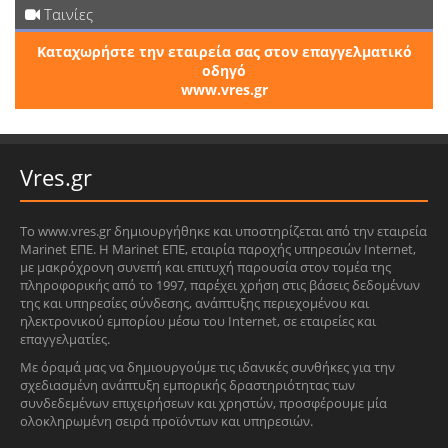
Ταινίες
Καταχωρήστε την εταιρεία σας στον επαγγελματικό
οδηγό
www.vres.gr
Vres.gr
Το www.vres.gr δημιουργήθηκε και υποστηρίζεται από την εταιρεία
Marinet ΕΠΕ. Η Marinet ΕΠΕ, εταιρία παροχής υπηρεσιών Internet,
με μακρόχρονη συνεπή και επιτυχή παρουσία στον τομέα της
πληροφορικής από το 1997, παρέχει χρήση στις βάσεις δεδομένων
της και υπηρεσίες σύνδεσης, ανάπτυξης περιεχομένου και
ηλεκτρονικού εμπορίου μέσω του Internet, σε εταιρείες και
επαγγελματίες.
Με όραμά μας να δημιουργούμε τις ιδανικές συνθήκες για την
σχεδιασμένη ανάπτυξη εμπορικής δραστηριότητας των
συνδεδεμένων επιχειρήσεων και χρηστών, προσφέρουμε μία
ολοκληρωμένη σειρά προϊόντων και υπηρεσιών.