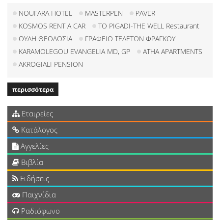
NOUFARA HOTEL
MASTERPEN
PAVER
KOSMOS RENT A CAR
TO PIGADI-THE WELL Restaurant
ΟΥΛΗ ΘΕΟΔΟΣΙΑ
ΓΡΑΦΕΙΟ ΤΕΛΕΤΩΝ ΦΡΑΓΚΟΥ
KARAMOLEGOU EVANGELIA MD, GP
ATHA APARTMENTS
AKROGIALI PENSION
περισσότερα
Εταιρείες
Κατάλογος
Αγγελίες
Βιβλία
Ειδήσεις
Παιχνίδια
Ραδιόφωνο