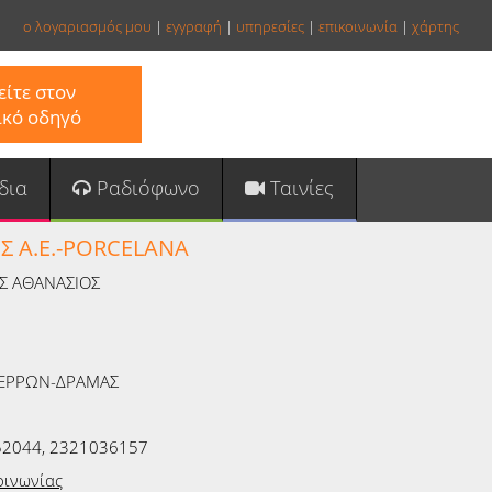
ο λογαριασμός μου
|
εγγραφή
|
υπηρεσίες
|
επικοινωνία
|
χάρτης
ίτε στον
ικό οδηγό
δια
Ραδιόφωνο
Ταινίες
Σ Α.Ε.-PORCELANA
Σ ΑΘΑΝΑΣΙΟΣ
ΣΕΡΡΩΝ-ΔΡΑΜΑΣ
2044, 2321036157
οινωνίας