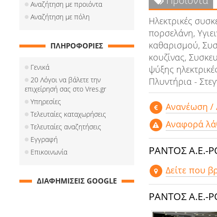
Προϊόντα
Αναζήτηση με προιόντα
Αναζήτηση με πόλη
Ηλεκτρικές συσκε
πορσελάνη, Υγιει
καθαρισμού, Συσ
ΠΛΗΡΟΦΟΡΙΕΣ
κουζίνας, Συσκευ
Γενικά
ψύξης ηλεκτρικές
20 Λόγοι να βάλετε την
Πλυντήρια - Στε
επιχείρησή σας στο Vres.gr
Υπηρεσίες
Aνανέωση /
Τελευταίες καταχωρήσεις
Αναφορά λά
Τελευταίες αναζητήσεις
Εγγραφή
ΡΑΝΤΟΣ Α.Ε.-
Επικοινωνία
Δείτε που β
ΔΙΑΦΗΜΙΣΕΙΣ GOOGLE
ΡΑΝΤΟΣ Α.Ε.-