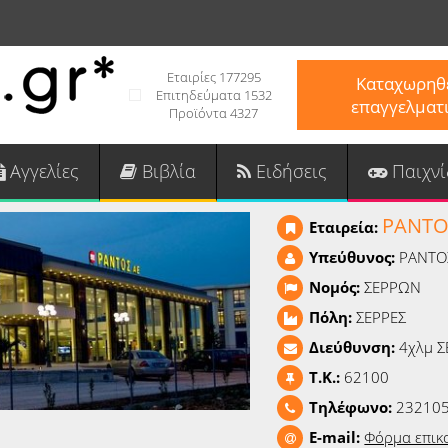
Εταιρίες 177295
Καταχωρηθε
Επιτηδεύματα 1532
επαγγελματ
Προϊόντα 4327
Αγγελίες
Βιβλία
Ειδήσεις
Παιχνί
ΡΑΝΤΟ
Εταιρεία:
Υπεύθυνος:
ΡΑΝΤΟ
Νομός:
ΣΕΡΡΩΝ
Πόλη:
ΣΕΡΡΕΣ
Διεύθυνση:
4χλμ 
T.K.:
62100
Τηλέφωνο:
232105
E-mail:
Φόρμα επικ