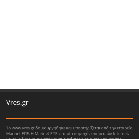
Vres.gr
Το www.vres.gr δημιουργήθηκε και υποστηρίζεται από την εταιρεία
Marinet ΕΠΕ. Η Marinet ΕΠΕ, εταιρία παροχής υπηρεσιών Internet,