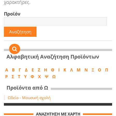
χαρακτήρες.
Προϊόν
Αλφαβητική Αναζήτηση Προϊόντων
Α
B
Γ
Δ
Ε
Ζ
Η
Θ
Ι
Κ
Λ
Μ
Ν
Ξ
Ο
Π
Ρ
Σ
Τ
Υ
Φ
Χ
Ψ
Ω
Προϊόντα από Ω
Ωδείο - Μουσική σχολή
ΑΝΑΖΗΤΗΣΗ ΜΕ ΧΑΡΤΗ