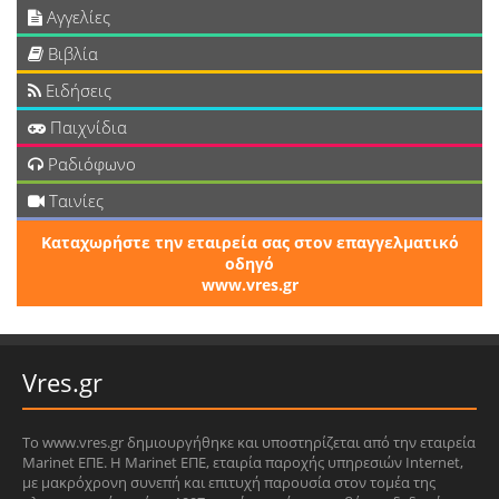
Αγγελίες
Βιβλία
Ειδήσεις
Παιχνίδια
Ραδιόφωνο
Ταινίες
Καταχωρήστε την εταιρεία σας στον επαγγελματικό
οδηγό
www.vres.gr
Vres.gr
Το www.vres.gr δημιουργήθηκε και υποστηρίζεται από την εταιρεία
Marinet ΕΠΕ. Η Marinet ΕΠΕ, εταιρία παροχής υπηρεσιών Internet,
με μακρόχρονη συνεπή και επιτυχή παρουσία στον τομέα της