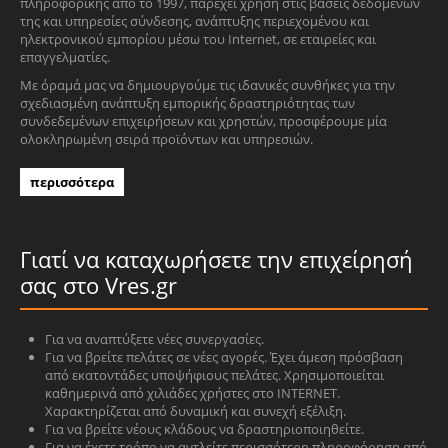
πληροφορικής από το 1997, παρέχει χρήση στις βάσεις δεδομένων
της και υπηρεσίες σύνδεσης, ανάπτυξης περιεχομένου και
ηλεκτρονικού εμπορίου μέσω του Internet, σε εταιρείες και
επαγγελματίες.
Με όραμά μας να δημιουργούμε τις ιδανικές συνθήκες για την
σχεδιασμένη ανάπτυξη εμπορικής δραστηριότητας των
συνδεδεμένων επιχειρήσεων και χρηστών, προσφέρουμε μία
ολοκληρωμένη σειρά προϊόντων και υπηρεσιών.
περισσότερα
Γιατί να καταχωρήσετε την επιχείρησή
σας στο Vres.gr
Για να αναπτύξετε νέες συνεργασίες.
Για να βρείτε πελάτες σε νέες αγορές. Έχει άμεση πρόσβαση
από εκατοντάδες υποψήφιους πελάτες. Χρησιμοποιείται
καθημερινά από χιλιάδες χρήστες στο INTERNET.
Χαρακτηρίζεται από δυναμική και συνεχή εξέλιξη.
Για να βρείτε νέους κλάδους να δραστηριοποιηθείτε.
Για να έχετε τρόπο να αντλείτε περισσότερη πληροφόρηση από