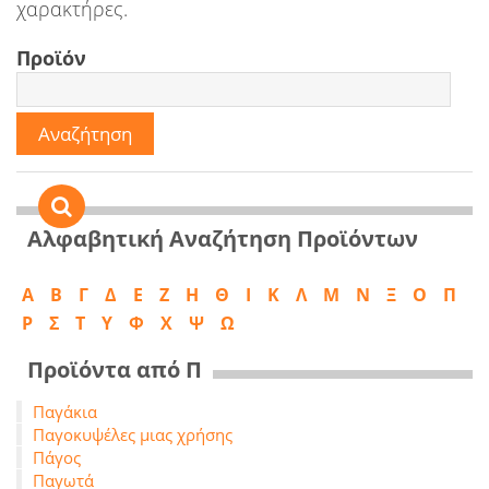
χαρακτήρες.
Προϊόν
Αλφαβητική Αναζήτηση Προϊόντων
Α
B
Γ
Δ
Ε
Ζ
Η
Θ
Ι
Κ
Λ
Μ
Ν
Ξ
Ο
Π
Ρ
Σ
Τ
Υ
Φ
Χ
Ψ
Ω
Προϊόντα από Π
Παγάκια
Παγοκυψέλες μιας χρήσης
Πάγος
Παγωτά