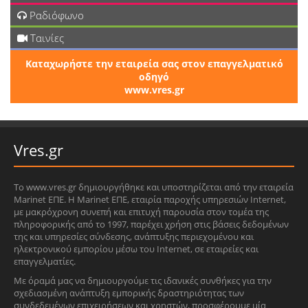
Ραδιόφωνο
Ταινίες
Καταχωρήστε την εταιρεία σας στον επαγγελματικό
οδηγό
www.vres.gr
Vres.gr
Το www.vres.gr δημιουργήθηκε και υποστηρίζεται από την εταιρεία
Marinet ΕΠΕ. Η Marinet ΕΠΕ, εταιρία παροχής υπηρεσιών Internet,
με μακρόχρονη συνεπή και επιτυχή παρουσία στον τομέα της
πληροφορικής από το 1997, παρέχει χρήση στις βάσεις δεδομένων
της και υπηρεσίες σύνδεσης, ανάπτυξης περιεχομένου και
ηλεκτρονικού εμπορίου μέσω του Internet, σε εταιρείες και
επαγγελματίες.
Με όραμά μας να δημιουργούμε τις ιδανικές συνθήκες για την
σχεδιασμένη ανάπτυξη εμπορικής δραστηριότητας των
συνδεδεμένων επιχειρήσεων και χρηστών, προσφέρουμε μία