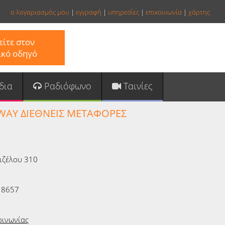
ο λογαριασμός μου
|
εγγραφή
|
υπηρεσίες
|
επικοινωνία
|
χάρτης
ίτε στον
ικό οδηγό
δια
Ραδιόφωνο
Ταινίες
WAY ΔΙΕΘΝΕΙΣ ΜΕΤΑΦΟΡΕΣ
νιζέλου 310
18657
οινωνίας