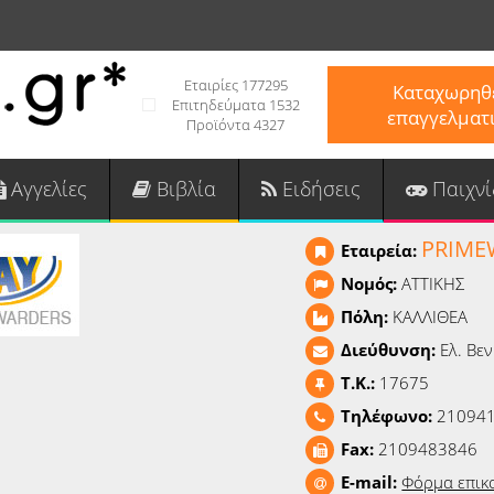
Εταιρίες 177295
Καταχωρηθε
Επιτηδεύματα 1532
επαγγελματ
Προϊόντα 4327
Αγγελίες
Βιβλία
Ειδήσεις
Παιχνί
PRIME
Εταιρεία:
Νομός:
ΑΤΤΙΚΗΣ
Πόλη:
ΚΑΛΛΙΘΕΑ
Διεύθυνση:
Ελ. Βε
T.K.:
17675
Τηλέφωνο:
21094
Fax:
2109483846
E-mail:
Φόρμα επικ