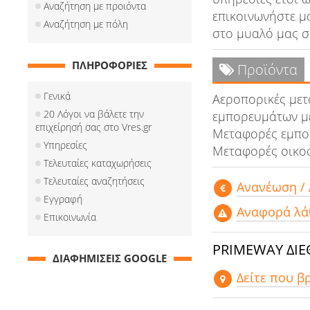
Αναζήτηση με προιόντα
επικοινωνήστε μ
Αναζήτηση με πόλη
στο μυαλό μας σ
ΠΛΗΡΟΦΟΡΙΕΣ
Προϊόντα
Γενικά
Αεροπορικές μετ
20 Λόγοι να βάλετε την
εμπορευμάτων με
επιχείρησή σας στο Vres.gr
Μεταφορές εμπορ
Υπηρεσίες
Μεταφορές οικοσ
Τελευταίες καταχωρήσεις
Τελευταίες αναζητήσεις
Aνανέωση /
Εγγραφή
Αναφορά λά
Επικοινωνία
PRIMEWAY ΔΙ
ΔΙΑΦΗΜΙΣΕΙΣ GOOGLE
Δείτε που β