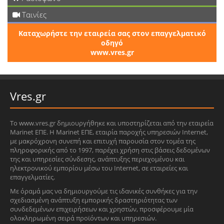
Ταινίες
Καταχωρήστε την εταιρεία σας στον επαγγελματικό
οδηγό
www.vres.gr
Vres.gr
Το www.vres.gr δημιουργήθηκε και υποστηρίζεται από την εταιρεία
Marinet ΕΠΕ. Η Marinet ΕΠΕ, εταιρία παροχής υπηρεσιών Internet,
με μακρόχρονη συνεπή και επιτυχή παρουσία στον τομέα της
πληροφορικής από το 1997, παρέχει χρήση στις βάσεις δεδομένων
της και υπηρεσίες σύνδεσης, ανάπτυξης περιεχομένου και
ηλεκτρονικού εμπορίου μέσω του Internet, σε εταιρείες και
επαγγελματίες.
Με όραμά μας να δημιουργούμε τις ιδανικές συνθήκες για την
σχεδιασμένη ανάπτυξη εμπορικής δραστηριότητας των
συνδεδεμένων επιχειρήσεων και χρηστών, προσφέρουμε μία
ολοκληρωμένη σειρά προϊόντων και υπηρεσιών.