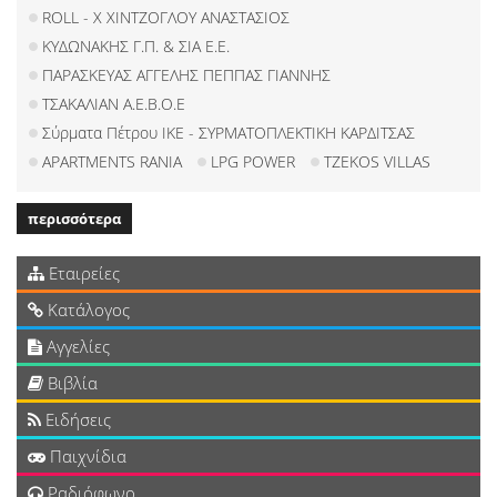
ROLL - X ΧΙΝΤΖΟΓΛΟΥ ΑΝΑΣΤΑΣΙΟΣ
ΚΥΔΩΝΑΚΗΣ Γ.Π. & ΣΙΑ Ε.Ε.
ΠΑΡΑΣΚΕΥΑΣ ΑΓΓΕΛΗΣ ΠΕΠΠΑΣ ΓΙΑΝΝΗΣ
ΤΣΑΚΑΛΙΑΝ A.E.B.O.E
Σύρματα Πέτρου ΙΚΕ - ΣΥΡΜΑΤΟΠΛΕΚΤΙΚΗ ΚΑΡΔΙΤΣΑΣ
APARTMENTS RANIA
LPG POWER
TZEKOS VILLAS
περισσότερα
Εταιρείες
Κατάλογος
Αγγελίες
Βιβλία
Ειδήσεις
Παιχνίδια
Ραδιόφωνο