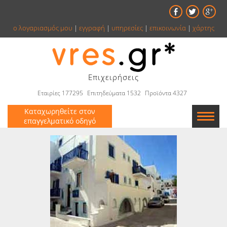
ο λογαριασμός μου
|
εγγραφή
|
υπηρεσίες
|
επικοινωνία
|
χάρτης
Επιχειρήσεις
Εταιρίες 177295
Επιτηδεύματα 1532
Προϊόντα 4327
Καταχωρηθείτε στον
επαγγελματικό οδηγό
Εταιρείες
Κατάλογος
Αγγελίες
Βιβλία