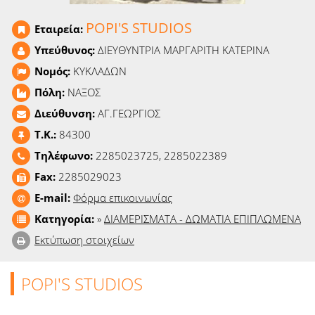
Ειδήσεις
POPI'S STUDIOS
Εταιρεία:
Παιχνίδια
Υπεύθυνος:
ΔΙΕΥΘYΝΤΡΙΑ ΜΑΡΓΑΡΙΤΗ ΚΑΤΕΡΙΝΑ
Νομός:
ΚΥΚΛΑΔΩΝ
Ραδιόφωνο
Πόλη:
ΝΑΞΟΣ
Ταινίες
Διεύθυνση:
ΑΓ.ΓΕΩΡΓΙΟΣ
T.K.:
84300
Τηλέφωνο:
2285023725, 2285022389
Fax:
2285029023
E-mail:
Φόρμα επικοινωνίας
Κατηγορία:
»
ΔΙΑΜΕΡΙΣΜΑΤΑ - ΔΩΜΑΤΙΑ ΕΠΙΠΛΩΜΕΝΑ
Εκτύπωση στοιχείων
POPI'S STUDIOS