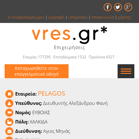
ο λογαριασμός μου
|
εγγραφή
|
υπηρεσίες
|
επικοινωνία
|
χάρτης
Επιχειρήσεις
Εταιρίες 177295
Επιτηδεύματα 1532
Προϊόντα 4327
Καταχωρηθείτε στον
επαγγελματικό οδηγό
Εταιρείες
PELAGOS
Εταιρεία:
Κατάλογος
Υπεύθυνος:
Διευθυντής Αλεξάνδρου Φανή
Νομός:
ΕΥΒΟΙΑΣ
Αγγελίες
Πόλη:
ΧΑΛΚΙΔΑ
Βιβλία
Διεύθυνση:
Αγιος Μηνάς