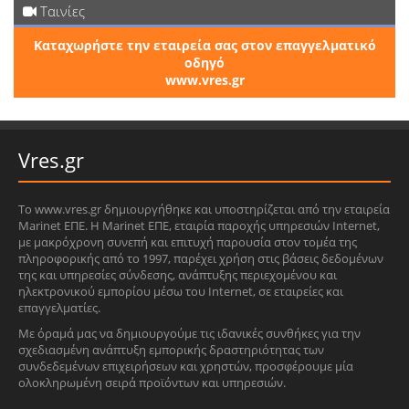
Ταινίες
Καταχωρήστε την εταιρεία σας στον επαγγελματικό
οδηγό
www.vres.gr
Vres.gr
Το www.vres.gr δημιουργήθηκε και υποστηρίζεται από την εταιρεία
Marinet ΕΠΕ. Η Marinet ΕΠΕ, εταιρία παροχής υπηρεσιών Internet,
με μακρόχρονη συνεπή και επιτυχή παρουσία στον τομέα της
πληροφορικής από το 1997, παρέχει χρήση στις βάσεις δεδομένων
της και υπηρεσίες σύνδεσης, ανάπτυξης περιεχομένου και
ηλεκτρονικού εμπορίου μέσω του Internet, σε εταιρείες και
επαγγελματίες.
Με όραμά μας να δημιουργούμε τις ιδανικές συνθήκες για την
σχεδιασμένη ανάπτυξη εμπορικής δραστηριότητας των
συνδεδεμένων επιχειρήσεων και χρηστών, προσφέρουμε μία
ολοκληρωμένη σειρά προϊόντων και υπηρεσιών.