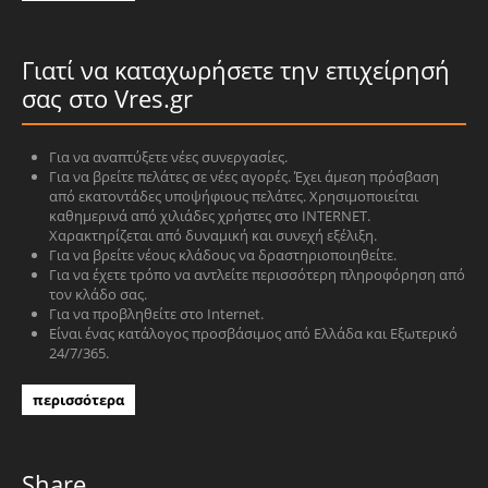
Γιατί να καταχωρήσετε την επιχείρησή
σας στο Vres.gr
Για να αναπτύξετε νέες συνεργασίες.
Για να βρείτε πελάτες σε νέες αγορές. Έχει άμεση πρόσβαση
από εκατοντάδες υποψήφιους πελάτες. Χρησιμοποιείται
καθημερινά από χιλιάδες χρήστες στο INTERNET.
Χαρακτηρίζεται από δυναμική και συνεχή εξέλιξη.
Για να βρείτε νέους κλάδους να δραστηριοποιηθείτε.
Για να έχετε τρόπο να αντλείτε περισσότερη πληροφόρηση από
τον κλάδο σας.
Για να προβληθείτε στο Internet.
Είναι ένας κατάλογος προσβάσιμος από Ελλάδα και Εξωτερικό
24/7/365.
περισσότερα
Share