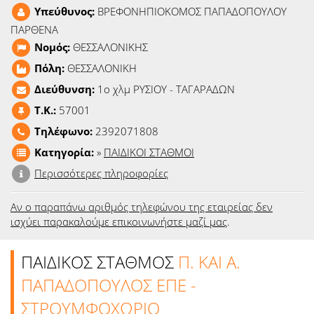
Ειδήσεις
Υπεύθυνος:
ΒΡΕΦΟΝΗΠΙΟΚΟΜΟΣ ΠΑΠΑΔΟΠΟΥΛΟΥ
ΠΑΡΘΕΝΑ
Παιχνίδια
Νομός:
ΘΕΣΣΑΛΟΝΙΚΗΣ
Πόλη:
ΘΕΣΣΑΛΟΝΙΚΗ
Ραδιόφωνο
Διεύθυνση:
1ο χλμ ΡΥΣΙΟΥ - ΤΑΓΑΡΑΔΩΝ
T.K.:
57001
Ταινίες
Τηλέφωνο:
2392071808
Κατηγορία:
»
ΠΑΙΔΙΚΟΙ ΣΤΑΘΜΟΙ
Περισσότερες πληροφορίες
Αν ο παραπάνω αριθμός τηλεφώνου της εταιρείας δεν
ισχύει παρακαλούμε επικοινωνήστε μαζί μας
.
ΠΑΙΔΙΚΟΣ ΣΤΑΘΜΟΣ
Π. ΚΑΙ Α.
ΠΑΠΑΔΟΠΟΥΛΟΣ ΕΠΕ -
ΣΤΡΟΥΜΦΟΧΩΡΙΟ