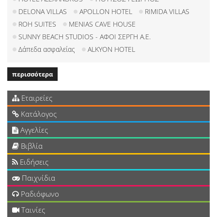
DELONA VILLAS
APOLLON HOTEL
RIMIDA VILLAS
ROH SUITES
MENIAS CAVE HOUSE
SUNNY BEACH STUDIOS - ΑΦΟΙ ΣΕΡΓΗ Α.Ε.
Δάπεδα ασφαλείας
ALKYON HOTEL
περισσότερα
Εταιρείες
Κατάλογος
Αγγελίες
Βιβλία
Ειδήσεις
Παιχνίδια
Ραδιόφωνο
Ταινίες