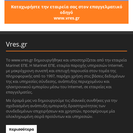
Καταχωρήστε την εταιρεία σας στον επαγγελματικό
οδηγό
www.vres.gr
Vres.gr
Το www.vres.gr δημιουργήθηκε και υποστηρίζεται από την εταιρεία
Marinet ΕΠΕ. Η Marinet ΕΠΕ, εταιρία παροχής υπηρεσιών Internet,
με μακρόχρονη συνεπή και επιτυχή παρουσία στον τομέα της
πληροφορικής από το 1997, παρέχει χρήση στις βάσεις δεδομένων
της και υπηρεσίες σύνδεσης, ανάπτυξης περιεχομένου και
ηλεκτρονικού εμπορίου μέσω του Internet, σε εταιρείες και
επαγγελματίες.
Με όραμά μας να δημιουργούμε τις ιδανικές συνθήκες για την
σχεδιασμένη ανάπτυξη εμπορικής δραστηριότητας των
συνδεδεμένων επιχειρήσεων και χρηστών, προσφέρουμε μία
ολοκληρωμένη σειρά προϊόντων και υπηρεσιών.
περισσότερα