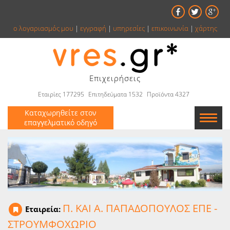
ο λογαριασμός μου
|
εγγραφή
|
υπηρεσίες
|
επικοινωνία
|
χάρτης
Επιχειρήσεις
Εταιρίες 177295
Επιτηδεύματα 1532
Προϊόντα 4327
Καταχωρηθείτε στον
επαγγελματικό οδηγό
Εταιρείες
Κατάλογος
Αγγελίες
Π. ΚΑΙ Α. ΠΑΠΑΔΟΠΟΥΛΟΣ ΕΠΕ -
Εταιρεία:
Βιβλία
ΣΤΡΟΥΜΦΟΧΩΡΙΟ