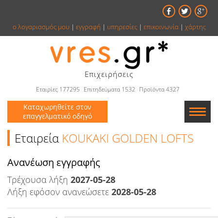
ο λογαριασμός μου
|
εγγραφή
|
υπηρεσίες
|
επικοινωνία
|
χάρτης
Επιχειρήσεις
Εταιρίες 177295
Επιτηδεύματα 1532
Προϊόντα 4327
Καταχωρηθείτε στον
επαγγελματικό οδηγό
Εταιρείες
Εταιρεία
KOUKAKI GOLDEN LOFTS
Κατάλογος
Aνανέωση εγγραφής
Τρέχουσα λήξη
Αγγελίες
2027-05-28
Λήξη εφόσον ανανεώσετε
2028-05-28
Βιβλία