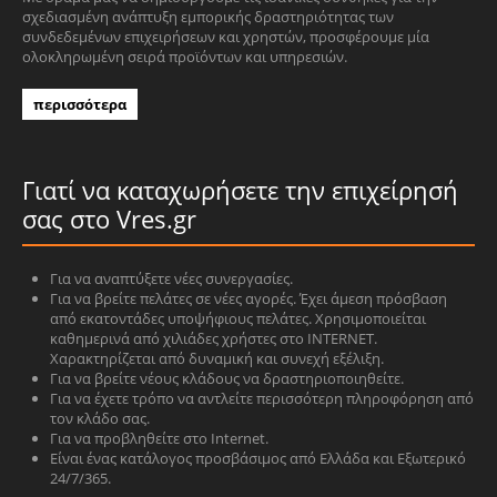
σχεδιασμένη ανάπτυξη εμπορικής δραστηριότητας των
συνδεδεμένων επιχειρήσεων και χρηστών, προσφέρουμε μία
ολοκληρωμένη σειρά προϊόντων και υπηρεσιών.
περισσότερα
Γιατί να καταχωρήσετε την επιχείρησή
σας στο Vres.gr
Για να αναπτύξετε νέες συνεργασίες.
Για να βρείτε πελάτες σε νέες αγορές. Έχει άμεση πρόσβαση
από εκατοντάδες υποψήφιους πελάτες. Χρησιμοποιείται
καθημερινά από χιλιάδες χρήστες στο INTERNET.
Χαρακτηρίζεται από δυναμική και συνεχή εξέλιξη.
Για να βρείτε νέους κλάδους να δραστηριοποιηθείτε.
Για να έχετε τρόπο να αντλείτε περισσότερη πληροφόρηση από
τον κλάδο σας.
Για να προβληθείτε στο Internet.
Είναι ένας κατάλογος προσβάσιμος από Ελλάδα και Εξωτερικό
24/7/365.