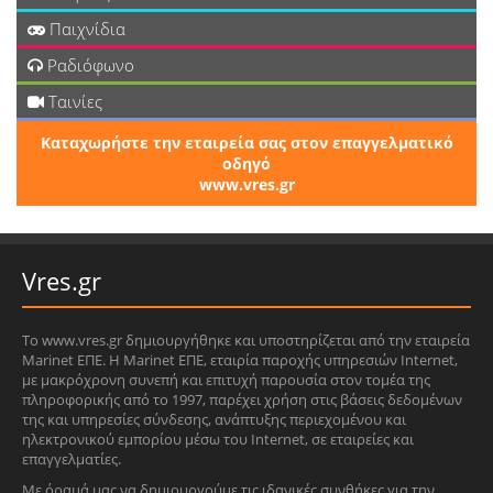
Παιχνίδια
Ραδιόφωνο
Ταινίες
Καταχωρήστε την εταιρεία σας στον επαγγελματικό
οδηγό
www.vres.gr
Vres.gr
Το www.vres.gr δημιουργήθηκε και υποστηρίζεται από την εταιρεία
Marinet ΕΠΕ. Η Marinet ΕΠΕ, εταιρία παροχής υπηρεσιών Internet,
με μακρόχρονη συνεπή και επιτυχή παρουσία στον τομέα της
πληροφορικής από το 1997, παρέχει χρήση στις βάσεις δεδομένων
της και υπηρεσίες σύνδεσης, ανάπτυξης περιεχομένου και
ηλεκτρονικού εμπορίου μέσω του Internet, σε εταιρείες και
επαγγελματίες.
Με όραμά μας να δημιουργούμε τις ιδανικές συνθήκες για την