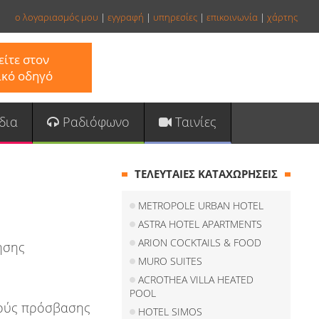
ο λογαριασμός μου
|
εγγραφή
|
υπηρεσίες
|
επικοινωνία
|
χάρτης
ίτε στον
ικό οδηγό
δια
Ραδιόφωνο
Ταινίες
ΤΕΛΕΥΤΑΙΕΣ ΚΑΤΑΧΩΡΗΣΕΙΣ
METROPOLE URBAN HOTEL
ASTRA HOTEL APARTMENTS
ARION COCKTAILS & FOOD
ησης
MURO SUITES
ACROTHEA VILLA HEATED
POOL
κούς πρόσβασης
HOTEL SIMOS