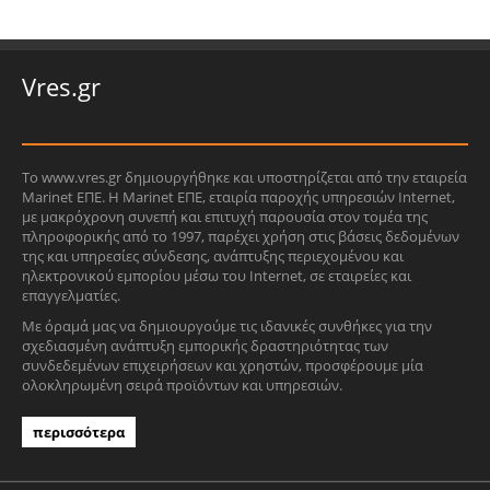
Vres.gr
Το www.vres.gr δημιουργήθηκε και υποστηρίζεται από την εταιρεία
Marinet ΕΠΕ. Η Marinet ΕΠΕ, εταιρία παροχής υπηρεσιών Internet,
με μακρόχρονη συνεπή και επιτυχή παρουσία στον τομέα της
πληροφορικής από το 1997, παρέχει χρήση στις βάσεις δεδομένων
της και υπηρεσίες σύνδεσης, ανάπτυξης περιεχομένου και
ηλεκτρονικού εμπορίου μέσω του Internet, σε εταιρείες και
επαγγελματίες.
Με όραμά μας να δημιουργούμε τις ιδανικές συνθήκες για την
σχεδιασμένη ανάπτυξη εμπορικής δραστηριότητας των
συνδεδεμένων επιχειρήσεων και χρηστών, προσφέρουμε μία
ολοκληρωμένη σειρά προϊόντων και υπηρεσιών.
περισσότερα