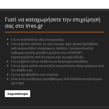
Γιατί να καταχωρήσετε την επιχείρησή
σας στο Vres.gr
Για να αναπτύξετε νέες συνεργασίες.
Για να βρείτε πελάτες σε νέες αγορές. Έχει άμεση πρόσβαση
από εκατοντάδες υποψήφιους πελάτες. Χρησιμοποιείται
καθημερινά από χιλιάδες χρήστες στο INTERNET.
Χαρακτηρίζεται από δυναμική και συνεχή εξέλιξη.
Για να βρείτε νέους κλάδους να δραστηριοποιηθείτε.
Για να έχετε τρόπο να αντλείτε περισσότερη πληροφόρηση από
τον κλάδο σας.
Για να προβληθείτε στο Internet.
Είναι ένας κατάλογος προσβάσιμος από Ελλάδα και Εξωτερικό
24/7/365.
περισσότερα