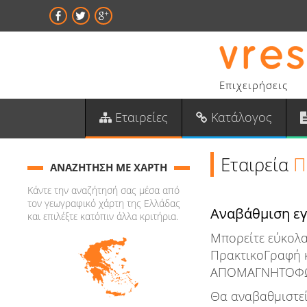
Επιχειρήσεις
Εταιρείες
Κατάλογος
Εταιρεία
Π
ΑΝΑΖΗΤΗΣΗ ΜΕ ΧΑΡΤΗ
Κάντε την αναζήτησή σας μέσα από
τον γεωγραφικό χάρτη της Ελλάδας
Αναβάθμιση ε
και επιλέξτε κατόπιν άλλα κριτήρια.
Μπορείτε εύκολα
ΠρακτικοΓραφή κ
ΑΠΟΜΑΓΝΗΤΟΦΩΝΗ
Θα αναβαθμιστεί