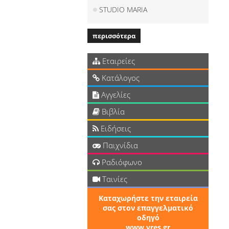
STUDIO MARIA
περισσότερα
Εταιρείες
Κατάλογος
Αγγελίες
Βιβλία
Ειδήσεις
Παιχνίδια
Ραδιόφωνο
Ταινίες
Καταχωρήστε την εταιρεία
σας στον επαγγελματικό
οδηγό
www.vres.gr