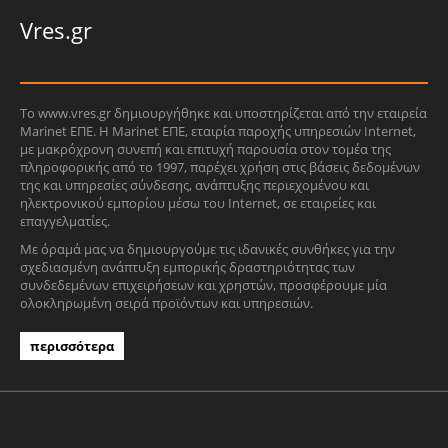
Vres.gr
Το www.vres.gr δημιουργήθηκε και υποστηρίζεται από την εταιρεία
Marinet ΕΠΕ. Η Marinet ΕΠΕ, εταιρία παροχής υπηρεσιών Internet,
με μακρόχρονη συνεπή και επιτυχή παρουσία στον τομέα της
πληροφορικής από το 1997, παρέχει χρήση στις βάσεις δεδομένων
της και υπηρεσίες σύνδεσης, ανάπτυξης περιεχομένου και
ηλεκτρονικού εμπορίου μέσω του Internet, σε εταιρείες και
επαγγελματίες.
Με όραμά μας να δημιουργούμε τις ιδανικές συνθήκες για την
σχεδιασμένη ανάπτυξη εμπορικής δραστηριότητας των
συνδεδεμένων επιχειρήσεων και χρηστών, προσφέρουμε μία
ολοκληρωμένη σειρά προϊόντων και υπηρεσιών.
περισσότερα