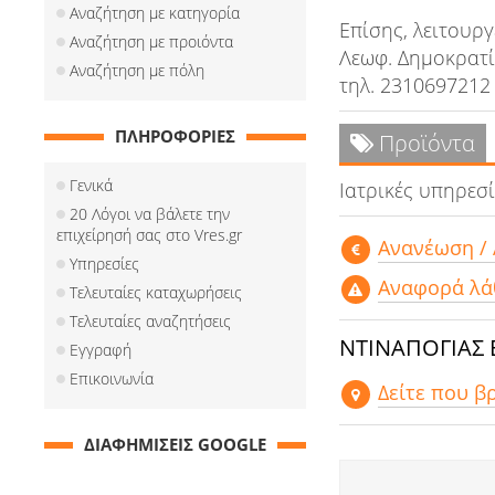
Αναζήτηση με κατηγορία
Επίσης, λειτουργ
Αναζήτηση με προιόντα
Λεωφ. Δημοκρατ
Αναζήτηση με πόλη
τηλ. 2310697212
ΠΛΗΡΟΦΟΡΙΕΣ
Προϊόντα
Γενικά
Ιατρικές υπηρεσ
20 Λόγοι να βάλετε την
επιχείρησή σας στο Vres.gr
Aνανέωση /
Υπηρεσίες
Αναφορά λά
Τελευταίες καταχωρήσεις
Τελευταίες αναζητήσεις
ΝΤΙΝΑΠΟΓΙΑΣ 
Εγγραφή
Επικοινωνία
Δείτε που β
ΔΙΑΦΗΜΙΣΕΙΣ GOOGLE