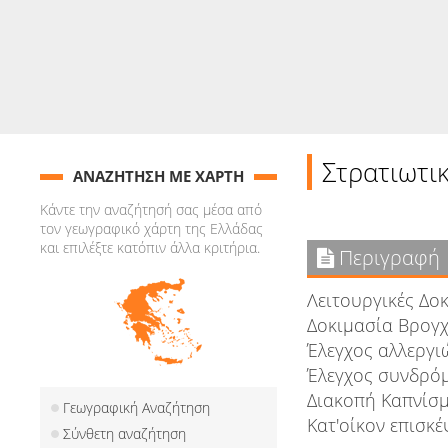
Στρατιωτι
ΑΝΑΖΗΤΗΣΗ ΜΕ ΧΑΡΤΗ
Κάντε την αναζήτησή σας μέσα από
τον γεωγραφικό χάρτη της Ελλάδας
και επιλέξτε κατόπιν άλλα κριτήρια.
Περιγραφή
Λειτουργικές Δο
Δοκιμασία Βρογ
Έλεγχος αλλεργι
Έλεγχος συνδρό
Διακοπή Καπνίσ
Γεωγραφική Αναζήτηση
Κατ'οίκον επισκέ
Σύνθετη αναζήτηση