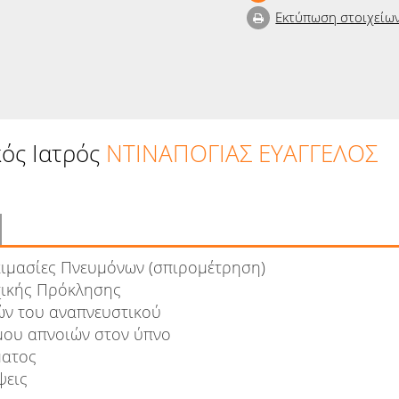
Εκτύπωση στοιχείω
κός Ιατρός
ΝΤΙΝΑΠΟΓΙΑΣ ΕΥΑΓΓΕΛΟΣ
κιμασίες Πνευμόνων (σπιρομέτρηση)
χικής Πρόκλησης
ών του αναπνευστικού
μου απνοιών στον ύπνο
ματος
ψεις