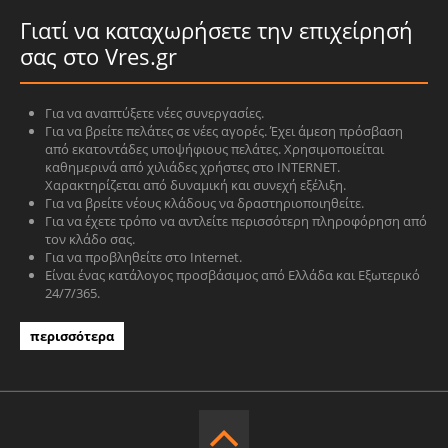
Γιατί να καταχωρήσετε την επιχείρησή
σας στο Vres.gr
Για να αναπτύξετε νέες συνεργασίες.
Για να βρείτε πελάτες σε νέες αγορές. Έχει άμεση πρόσβαση
από εκατοντάδες υποψήφιους πελάτες. Χρησιμοποιείται
καθημερινά από χιλιάδες χρήστες στο INTERNET.
Χαρακτηρίζεται από δυναμική και συνεχή εξέλιξη.
Για να βρείτε νέους κλάδους να δραστηριοποιηθείτε.
Για να έχετε τρόπο να αντλείτε περισσότερη πληροφόρηση από
τον κλάδο σας.
Για να προβληθείτε στο Internet.
Είναι ένας κατάλογος προσβάσιμος από Ελλάδα και Εξωτερικό
24/7/365.
περισσότερα