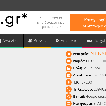
Εταιρίες 177295
Καταχωρηθε
Επιτηδεύματα 1532
επαγγελματ
Προϊόντα 4327
Αγγελίες
Βιβλία
Ειδήσεις
Παιχνί
ΝΤΙΝΑ
Εταιρεία:
Νομός:
ΘΕΣΣΑΛΟΝΙ
Πόλη:
ΛΑΓΚΑΔΑΣ
Διεύθυνση:
Μ. Αλε
T.K.:
57200
Τηλέφωνο:
23940
E-mail:
Φόρμα επικ
Κατηγορία:
»
ΙΑΤΡ