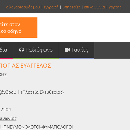
ο λογαριασμός μου
|
εγγραφή
|
υπηρεσίες
|
επικοινωνία
|
χάρτης
ίτε στον
ικό οδηγό
δια
Ραδιόφωνο
Ταινίες
ΠΟΓΙΑΣ ΕΥΑΓΓΕΛΟΣ
ΚΗΣ
ξάνδρου 1 (Πλατεία Ελευθερίας)
22204
οινωνίας
ΟΙ, ΠΝΕΥΜΟΝΟΛΟΓΟΙ-ΦΥΜΑΤΙΟΛΟΓΟΙ