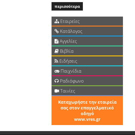
περισσότερα
Εταιρείες
Κατάλογος
Αγγελίες
Βιβλία
Ειδήσεις
Παιχνίδια
Ραδιόφωνο
Ταινίες
Καταχωρήστε την εταιρεία
σας στον επαγγελματικό
οδηγό
www.vres.gr