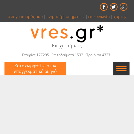
ο λογαριασμός μου
|
εγγραφή
|
υπηρεσίες
|
επικοινωνία
|
χάρτης
Επιχειρήσεις
Εταιρίες 177295
Επιτηδεύματα 1532
Προϊόντα 4327
Καταχωρηθείτε στον
επαγγελματικό οδηγό
Εταιρείες
Κατάλογος
Αγγελίες
Βιβλία