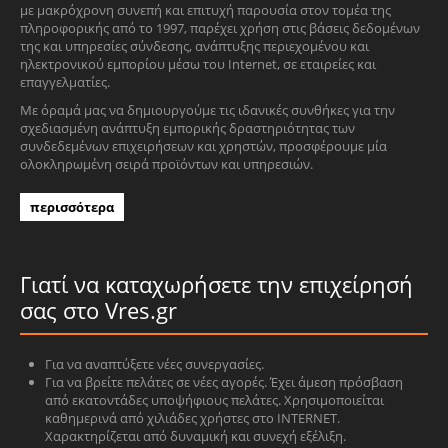
με μακρόχρονη συνεπή και επιτυχή παρουσία στον τομέα της
πληροφορικής από το 1997, παρέχει χρήση στις βάσεις δεδομένων
της και υπηρεσίες σύνδεσης, ανάπτυξης περιεχομένου και
ηλεκτρονικού εμπορίου μέσω του Internet, σε εταιρείες και
επαγγελματίες.
Με όραμά μας να δημιουργούμε τις ιδανικές συνθήκες για την
σχεδιασμένη ανάπτυξη εμπορικής δραστηριότητας των
συνδεδεμένων επιχειρήσεων και χρηστών, προσφέρουμε μία
ολοκληρωμένη σειρά προϊόντων και υπηρεσιών.
περισσότερα
Γιατί να καταχωρήσετε την επιχείρησή
σας στο Vres.gr
Για να αναπτύξετε νέες συνεργασίες.
Για να βρείτε πελάτες σε νέες αγορές. Έχει άμεση πρόσβαση
από εκατοντάδες υποψήφιους πελάτες. Χρησιμοποιείται
καθημερινά από χιλιάδες χρήστες στο INTERNET.
Χαρακτηρίζεται από δυναμική και συνεχή εξέλιξη.