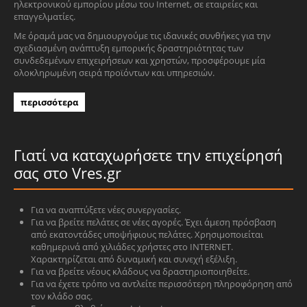
ηλεκτρονικού εμπορίου μέσω του Internet, σε εταιρείες και
επαγγελματίες.
Με όραμά μας να δημιουργούμε τις ιδανικές συνθήκες για την
σχεδιασμένη ανάπτυξη εμπορικής δραστηριότητας των
συνδεδεμένων επιχειρήσεων και χρηστών, προσφέρουμε μία
ολοκληρωμένη σειρά προϊόντων και υπηρεσιών.
περισσότερα
Γιατί να καταχωρήσετε την επιχείρησή
σας στο Vres.gr
Για να αναπτύξετε νέες συνεργασίες.
Για να βρείτε πελάτες σε νέες αγορές. Έχει άμεση πρόσβαση
από εκατοντάδες υποψήφιους πελάτες. Χρησιμοποιείται
καθημερινά από χιλιάδες χρήστες στο INTERNET.
Χαρακτηρίζεται από δυναμική και συνεχή εξέλιξη.
Για να βρείτε νέους κλάδους να δραστηριοποιηθείτε.
Για να έχετε τρόπο να αντλείτε περισσότερη πληροφόρηση από
τον κλάδο σας.