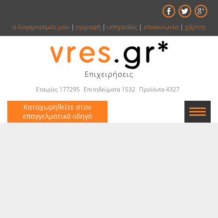
ο λογαριασμός μου
|
εγγραφή
|
υπηρεσίες
|
επικοινωνία
|
χάρτης
Επιχειρήσεις
Εταιρίες 177295
Επιτηδεύματα 1532
Προϊόντα 4327
Καταχωρηθείτε στον
επαγγελματικό οδηγό
Εταιρείες
Κατάλογος
Αγγελίες
Βιβλία