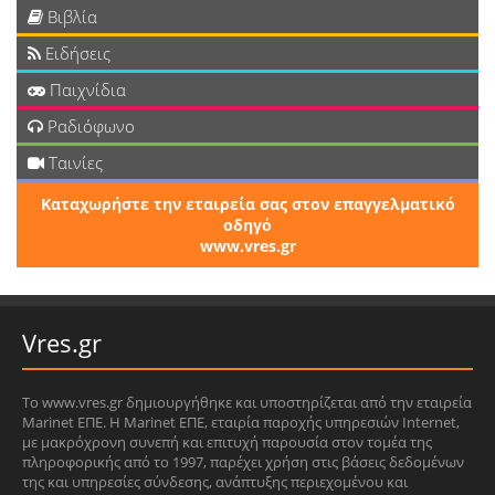
Βιβλία
Ειδήσεις
Παιχνίδια
Ραδιόφωνο
Ταινίες
Καταχωρήστε την εταιρεία σας στον επαγγελματικό
οδηγό
www.vres.gr
Vres.gr
Το www.vres.gr δημιουργήθηκε και υποστηρίζεται από την εταιρεία
Marinet ΕΠΕ. Η Marinet ΕΠΕ, εταιρία παροχής υπηρεσιών Internet,
με μακρόχρονη συνεπή και επιτυχή παρουσία στον τομέα της
πληροφορικής από το 1997, παρέχει χρήση στις βάσεις δεδομένων
της και υπηρεσίες σύνδεσης, ανάπτυξης περιεχομένου και