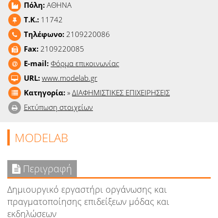
Πόλη:
ΑΘΗΝΑ
Ειδήσεις
T.K.:
11742
Παιχνίδια
Τηλέφωνο:
2109220086
Fax:
2109220085
Ραδιόφωνο
E-mail:
Φόρμα επικοινωνίας
Ταινίες
URL:
www.modelab.gr
Κατηγορία:
»
ΔΙΑΦΗΜΙΣΤΙΚΕΣ ΕΠΙΧΕΙΡΗΣΕΙΣ
Εκτύπωση στοιχείων
MODELAB
Περιγραφή
Δημιουργικό εργαστήρι οργάνωσης και
πραγματοποίησης επιδείξεων μόδας και
εκδηλώσεων