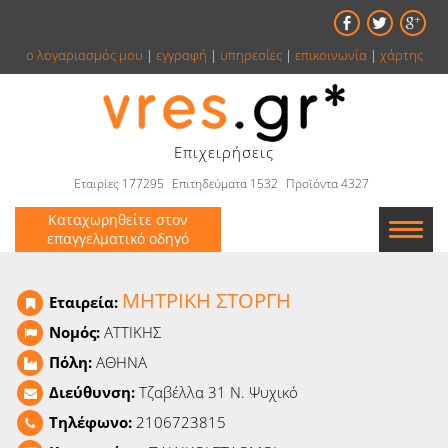
ο λογαριασμός μου
|
εγγραφή
|
υπηρεσίες
|
επικοινωνία
|
χάρτης
Επιχειρήσεις
Εταιρίες 177295
Επιτηδεύματα 1532
Προϊόντα 4327
Καταχωρηθείτε στον
επαγγελματικό οδηγό
Εταιρείες
ΜΗΤΡΙΚΗ ΣΤΟΡΓΗ
Εταιρεία:
Κατάλογος
Νομός:
ΑΤΤΙΚΗΣ
Πόλη:
ΑΘΗΝΑ
Αγγελίες
Διεύθυνση:
Τζαβέλλα 31 Ν. Ψυχικό
Βιβλία
Τηλέφωνο:
2106723815