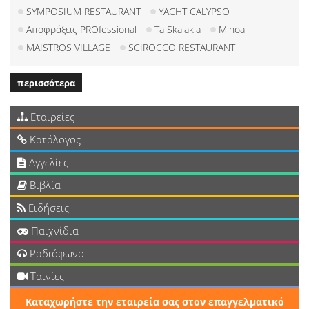
SYMPOSIUM RESTAURANT
YACHT CALYPSO
Αποφράξεις PROfessional
Ta Skalakia
Minoa
MAISTROS VILLAGE
SCIROCCO RESTAURANT
περισσότερα
Εταιρείες
Κατάλογος
Αγγελίες
Βιβλία
Ειδήσεις
Παιχνίδια
Ραδιόφωνο
Ταινίες
Καταχωρήστε την εταιρεία σας στον επαγγελματικό