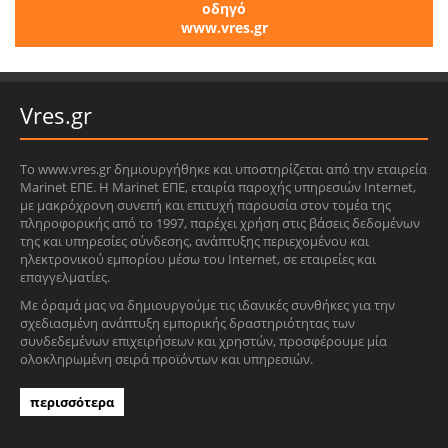
οδηγό
www.vres.gr
Vres.gr
Το www.vres.gr δημιουργήθηκε και υποστηρίζεται από την εταιρεία
Marinet ΕΠΕ. Η Marinet ΕΠΕ, εταιρία παροχής υπηρεσιών Internet,
με μακρόχρονη συνεπή και επιτυχή παρουσία στον τομέα της
πληροφορικής από το 1997, παρέχει χρήση στις βάσεις δεδομένων
της και υπηρεσίες σύνδεσης, ανάπτυξης περιεχομένου και
ηλεκτρονικού εμπορίου μέσω του Internet, σε εταιρείες και
επαγγελματίες.
Με όραμά μας να δημιουργούμε τις ιδανικές συνθήκες για την
σχεδιασμένη ανάπτυξη εμπορικής δραστηριότητας των
συνδεδεμένων επιχειρήσεων και χρηστών, προσφέρουμε μία
ολοκληρωμένη σειρά προϊόντων και υπηρεσιών.
περισσότερα