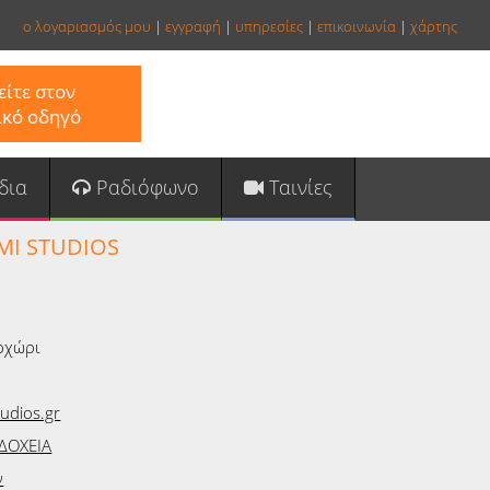
ο λογαριασμός μου
|
εγγραφή
|
υπηρεσίες
|
επικοινωνία
|
χάρτης
ίτε στον
ικό οδηγό
δια
Ραδιόφωνο
Ταινίες
MI STUDIOS
οχώρι
udios.gr
ΔΟΧΕΙΑ
ν