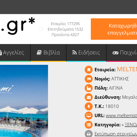
Εταιρίες 177295
Καταχωρηθε
Επιτηδεύματα 1532
επαγγελματ
Προϊόντα 4327
Αγγελίες
Βιβλία
Ειδήσεις
Παιχνί
MELTE
Εταιρεία:
Νομός:
ΑΤΤΙΚΗΣ
Πόλη:
ΑΙΓΙΝΑ
Διεύθυνση:
Μεγαλ
T.K.:
18010
URL:
www.meltemist
Κατηγορία:
»
ΞΕΝΟ
Εκτύπωση στοιχείω