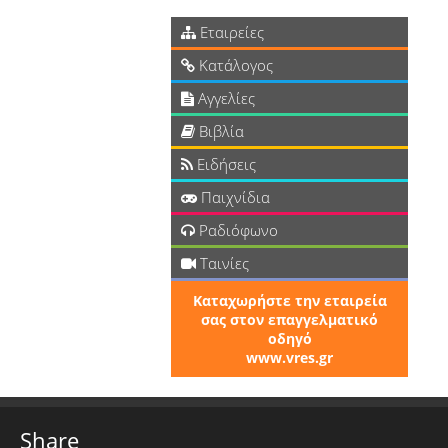
Εταιρείες
Κατάλογος
Αγγελίες
Βιβλία
Ειδήσεις
Παιχνίδια
Ραδιόφωνο
Ταινίες
Καταχωρήστε την εταιρεία
σας στον επαγγελματικό
οδηγό
www.vres.gr
Share