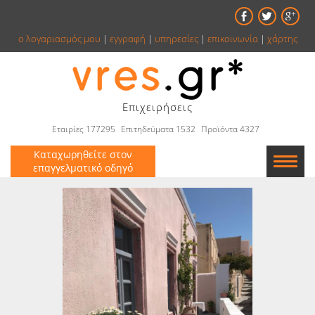
ο λογαριασμός μου
|
εγγραφή
|
υπηρεσίες
|
επικοινωνία
|
χάρτης
Επιχειρήσεις
Εταιρίες 177295
Επιτηδεύματα 1532
Προϊόντα 4327
Καταχωρηθείτε στον
επαγγελματικό οδηγό
Εταιρείες
Κατάλογος
Αγγελίες
Βιβλία