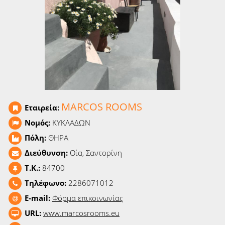
Ειδήσεις
Παιχνίδια
Ραδιόφωνο
Ταινίες
MARCOS ROOMS
Εταιρεία:
Νομός:
ΚΥΚΛΑΔΩΝ
Πόλη:
ΘΗΡΑ
Διεύθυνση:
Οία, Σαντορίνη
T.K.:
84700
Τηλέφωνο:
2286071012
E-mail:
Φόρμα επικοινωνίας
URL:
www.marcosrooms.eu