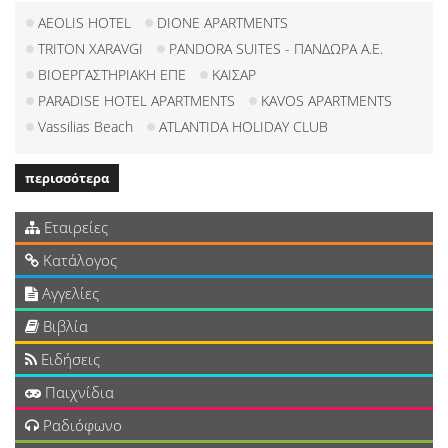
AEOLIS HOTEL
DIONE APARTMENTS
TRITON XARAVGI
PANDORA SUITES - ΠΑΝΔΩΡΑ Α.Ε.
ΒΙΟΕΡΓΑΣΤΗΡΙΑΚΗ ΕΠΕ
ΚΑΙΣΑΡ
PARADISE HOTEL APARTMENTS
KAVOS APARTMENTS
Vassilias Beach
ATLANTIDA HOLIDAY CLUB
περισσότερα
Εταιρείες
Κατάλογος
Αγγελίες
Βιβλία
Ειδήσεις
Παιχνίδια
Ραδιόφωνο