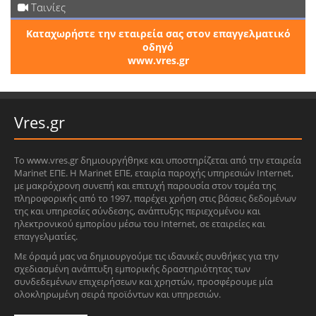
Ταινίες
Καταχωρήστε την εταιρεία σας στον επαγγελματικό
οδηγό
www.vres.gr
Vres.gr
Το www.vres.gr δημιουργήθηκε και υποστηρίζεται από την εταιρεία
Marinet ΕΠΕ. Η Marinet ΕΠΕ, εταιρία παροχής υπηρεσιών Internet,
με μακρόχρονη συνεπή και επιτυχή παρουσία στον τομέα της
πληροφορικής από το 1997, παρέχει χρήση στις βάσεις δεδομένων
της και υπηρεσίες σύνδεσης, ανάπτυξης περιεχομένου και
ηλεκτρονικού εμπορίου μέσω του Internet, σε εταιρείες και
επαγγελματίες.
Με όραμά μας να δημιουργούμε τις ιδανικές συνθήκες για την
σχεδιασμένη ανάπτυξη εμπορικής δραστηριότητας των
συνδεδεμένων επιχειρήσεων και χρηστών, προσφέρουμε μία
ολοκληρωμένη σειρά προϊόντων και υπηρεσιών.