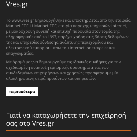
Vres.gr
Το www.vres.gr δημιουργήθηκε και υποστηρίζεται από την εταιρεία
Marinet ΕΠΕ. Η Marinet ΕΠΕ, εταιρία παροχής υπηρεσιών Internet,
με μακρόχρονη συνεπή και επιτυχή παρουσία στον τομέα της
πληροφορικής από το 1997, παρέχει χρήση στις βάσεις δεδομένων
της και υπηρεσίες σύνδεσης, ανάπτυξης περιεχομένου και
ηλεκτρονικού εμπορίου μέσω του Internet, σε εταιρείες και
επαγγελματίες.
Με όραμά μας να δημιουργούμε τις ιδανικές συνθήκες για την
σχεδιασμένη ανάπτυξη εμπορικής δραστηριότητας των
συνδεδεμένων επιχειρήσεων και χρηστών, προσφέρουμε μία
ολοκληρωμένη σειρά προϊόντων και υπηρεσιών.
περισσότερα
Γιατί να καταχωρήσετε την επιχείρησή
σας στο Vres.gr