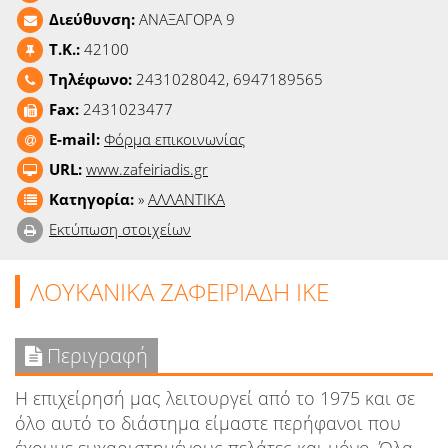
Ειδήσεις
Διεύθυνση:
ΑΝΑΞΑΓΟΡΑ 9
T.K.:
42100
Παιχνίδια
Τηλέφωνο:
2431028042, 6947189565
Fax:
2431023477
Ραδιόφωνο
E-mail:
Φόρμα επικοινωνίας
Ταινίες
URL:
www.zafeiriadis.gr
Κατηγορία:
»
ΑΛΛΑΝΤΙΚΑ
Εκτύπωση στοιχείων
ΛΟΥΚΑΝΙΚΑ ΖΑΦΕΙΡΙΑΔΗ ΙΚΕ
Περιγραφή
Η επιχείρησή μας λειτουργεί από το 1975 και σε
όλο αυτό το διάστημα είμαστε περήφανοι που