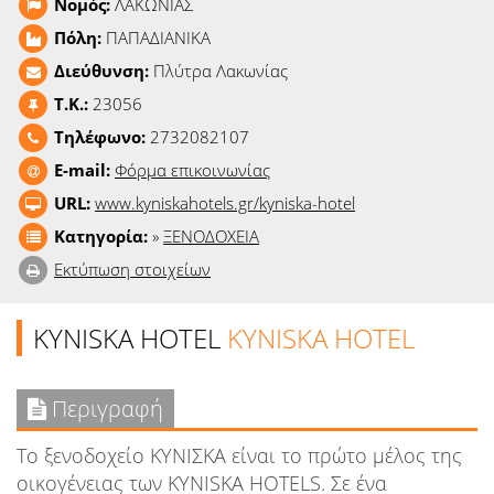
Νομός:
ΛΑΚΩΝΙΑΣ
Ειδήσεις
Πόλη:
ΠΑΠΑΔΙΑΝΙΚΑ
Παιχνίδια
Διεύθυνση:
Πλύτρα Λακωνίας
T.K.:
23056
Ραδιόφωνο
Τηλέφωνο:
2732082107
E-mail:
Φόρμα επικοινωνίας
Ταινίες
URL:
www.kyniskahotels.gr/kyniska-hotel
Κατηγορία:
»
ΞΕΝΟΔΟΧΕΙΑ
Εκτύπωση στοιχείων
KYNISKA HOTEL
KYNISKA HOTEL
Περιγραφή
Το ξενοδοχείο ΚΥΝΙΣΚΑ είναι το πρώτο μέλος της
οικογένειας των KYNISKA HOTELS. Σε ένα