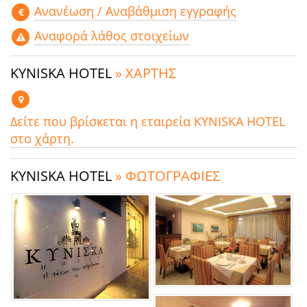
Aνανέωση / Αναβάθμιση εγγραφής
Αναφορά λάθος στοιχείων
KYNISKA HOTEL
» ΧΑΡΤΗΣ
Δείτε που βρίσκεται η εταιρεία KYNISKA HOTEL
στο χάρτη.
KYNISKA HOTEL
» ΦΩΤΟΓΡΑΦΙΕΣ