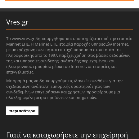
Vres.gr
Το www.vres.gr δημιουργήθηκε και υποστηρίζεται από την εταιρεία
Marinet ΕΠΕ. Η Marinet ΕΠΕ, εταιρία παροχής υπηρεσιών Internet,
με μακρόχρονη συνεπή και επιτυχή παρουσία στον τομέα της
πληροφορικής από το 1997, παρέχει χρήση στις βάσεις δεδομένων
της και υπηρεσίες σύνδεσης, ανάπτυξης περιεχομένου και
ηλεκτρονικού εμπορίου μέσω του Internet, σε εταιρείες και
επαγγελματίες.
Με όραμά μας να δημιουργούμε τις ιδανικές συνθήκες για την
σχεδιασμένη ανάπτυξη εμπορικής δραστηριότητας των
συνδεδεμένων επιχειρήσεων και χρηστών, προσφέρουμε μία
ολοκληρωμένη σειρά προϊόντων και υπηρεσιών.
περισσότερα
Γιατί να καταχωρήσετε την επιχείρησή