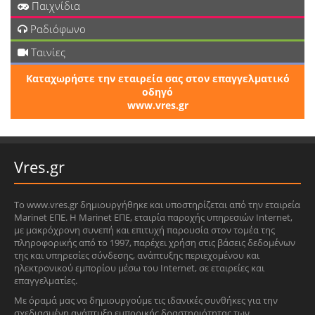
Παιχνίδια
Ραδιόφωνο
Ταινίες
Καταχωρήστε την εταιρεία σας στον επαγγελματικό
οδηγό
www.vres.gr
Vres.gr
Το www.vres.gr δημιουργήθηκε και υποστηρίζεται από την εταιρεία
Marinet ΕΠΕ. Η Marinet ΕΠΕ, εταιρία παροχής υπηρεσιών Internet,
με μακρόχρονη συνεπή και επιτυχή παρουσία στον τομέα της
πληροφορικής από το 1997, παρέχει χρήση στις βάσεις δεδομένων
της και υπηρεσίες σύνδεσης, ανάπτυξης περιεχομένου και
ηλεκτρονικού εμπορίου μέσω του Internet, σε εταιρείες και
επαγγελματίες.
Με όραμά μας να δημιουργούμε τις ιδανικές συνθήκες για την
σχεδιασμένη ανάπτυξη εμπορικής δραστηριότητας των