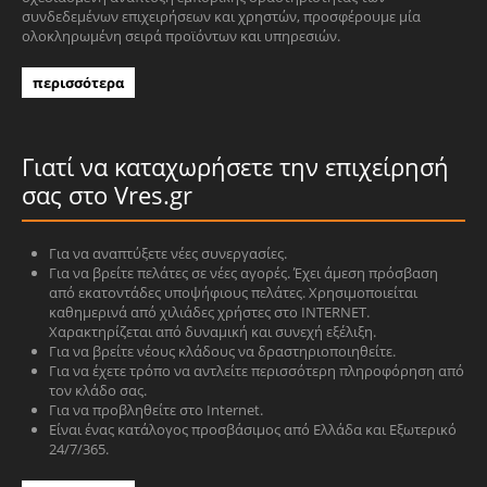
συνδεδεμένων επιχειρήσεων και χρηστών, προσφέρουμε μία
ολοκληρωμένη σειρά προϊόντων και υπηρεσιών.
περισσότερα
Γιατί να καταχωρήσετε την επιχείρησή
σας στο Vres.gr
Για να αναπτύξετε νέες συνεργασίες.
Για να βρείτε πελάτες σε νέες αγορές. Έχει άμεση πρόσβαση
από εκατοντάδες υποψήφιους πελάτες. Χρησιμοποιείται
καθημερινά από χιλιάδες χρήστες στο INTERNET.
Χαρακτηρίζεται από δυναμική και συνεχή εξέλιξη.
Για να βρείτε νέους κλάδους να δραστηριοποιηθείτε.
Για να έχετε τρόπο να αντλείτε περισσότερη πληροφόρηση από
τον κλάδο σας.
Για να προβληθείτε στο Internet.
Είναι ένας κατάλογος προσβάσιμος από Ελλάδα και Εξωτερικό
24/7/365.