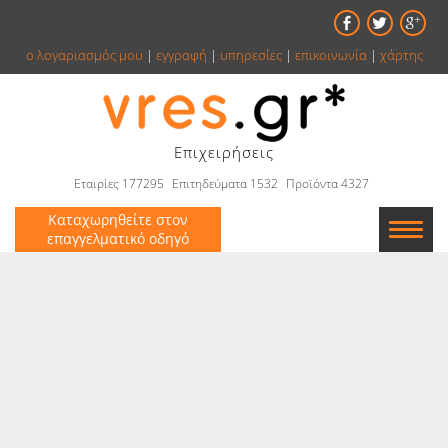
ο λογαριασμός μου
|
εγγραφή
|
υπηρεσίες
|
επικοινωνία
|
χάρτης
Επιχειρήσεις
Εταιρίες 177295
Επιτηδεύματα 1532
Προϊόντα 4327
Καταχωρηθείτε στον
επαγγελματικό οδηγό
Εταιρείες
Κατάλογος
Αγγελίες
Βιβλία