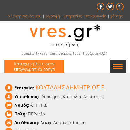
ο λογαριασμός μου
|
εγγραφή
|
υπηρεσίες
|
επικοινωνία
|
χάρτης
Επιχειρήσεις
Εταιρίες 177295
Επιτηδεύματα 1532
Προϊόντα 4327
Καταχωρηθείτε στον
επαγγελματικό οδηγό
Εταιρείες
ΚΟΥΤΑΛΗΣ ΔΗΜΗΤΡΙΟΣ Ε.
Εταιρεία:
Κατάλογος
Υπεύθυνος:
Ιδιοκτήτης Κούταλης Δημήτριος
Νομός:
ΑΤΤΙΚΗΣ
Αγγελίες
Πόλη:
ΠΕΡΑΜΑ
Βιβλία
Διεύθυνση:
Λεωφ. Δημοκρατίας 46