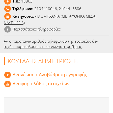
T.K.:
18863
Ειδήσεις
Τηλέφωνο:
2104410046, 2104415506
Παιχνίδια
Κατηγορία:
»
ΒΙΟΜΗΧΑΝΙΑ (ΜΕΤΑΦΟΡΙΚΑ ΜΕΣΑ -
ΝΑΥΠΗΓΕΙΑ)
Ραδιόφωνο
Περισσότερες πληροφορίες
Ταινίες
Αν ο παραπάνω αριθμός τηλεφώνου της εταιρείας δεν
ισχύει παρακαλούμε επικοινωνήστε μαζί μας
.
ΚΟΥΤΑΛΗΣ ΔΗΜΗΤΡΙΟΣ Ε.
Aνανέωση / Αναβάθμιση εγγραφής
Αναφορά λάθος στοιχείων