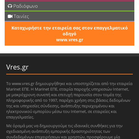
Ραδιόφωνο
Ταινίες
Καταχωρήστε την εταιρεία σας στον επαγγελματικό
οδηγό
www.vres.gr
Vres.gr
Το www.vres.gr δημιουργήθηκε και υποστηρίζεται από την εταιρεία
Marinet ΕΠΕ. Η Marinet ΕΠΕ, εταιρία παροχής υπηρεσιών Internet,
με μακρόχρονη συνεπή και επιτυχή παρουσία στον τομέα της
πληροφορικής από το 1997, παρέχει χρήση στις βάσεις δεδομένων
της και υπηρεσίες σύνδεσης, ανάπτυξης περιεχομένου και
ηλεκτρονικού εμπορίου μέσω του Internet, σε εταιρείες και
επαγγελματίες.
Με όραμά μας να δημιουργούμε τις ιδανικές συνθήκες για την
σχεδιασμένη ανάπτυξη εμπορικής δραστηριότητας των
συνδεδεμένων επιχειρήσεων και χρηστών, προσφέρουμε μία