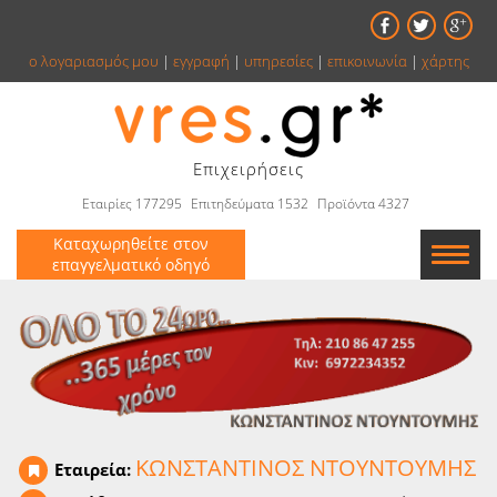
ο λογαριασμός μου
|
εγγραφή
|
υπηρεσίες
|
επικοινωνία
|
χάρτης
Επιχειρήσεις
Εταιρίες 177295
Επιτηδεύματα 1532
Προϊόντα 4327
Καταχωρηθείτε στον
επαγγελματικό οδηγό
Εταιρείες
Κατάλογος
Αγγελίες
Βιβλία
ΚΩΝΣΤΑΝΤΙΝΟΣ ΝΤΟΥΝΤΟΥΜΗΣ
Εταιρεία: