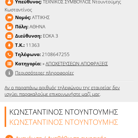
Υπεύθυνος:
ΤΕΧΝΙΚΟΣ ΣΥΜΒΟΥΛΟΣ Ντουντούμης
Ειδήσεις
Κωσταντίνος
Νομός:
ΑΤΤΙΚΗΣ
Παιχνίδια
Πόλη:
ΑΘΗΝΑ
Ραδιόφωνο
Διεύθυνση:
ΕΟΚΑ 3
T.K.:
11363
Ταινίες
Τηλέφωνο:
2108647255
Κατηγορία:
»
ΑΠΟΧΕΤΕΥΣΕΩΝ ΑΠΟΦΡΑΞΕΙΣ
Περισσότερες πληροφορίες
Αν ο παραπάνω αριθμός τηλεφώνου της εταιρείας δεν
ισχύει παρακαλούμε επικοινωνήστε μαζί μας
.
ΚΩΝΣΤΑΝΤΙΝΟΣ ΝΤΟΥΝΤΟΥΜΗΣ
ΚΩΝΣΤΑΝΤΙΝΟΣ ΝΤΟΥΝΤΟΥΜΗΣ