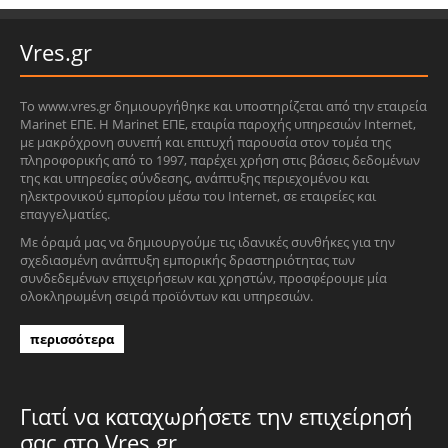
Vres.gr
Το www.vres.gr δημιουργήθηκε και υποστηρίζεται από την εταιρεία
Marinet ΕΠΕ. Η Marinet ΕΠΕ, εταιρία παροχής υπηρεσιών Internet,
με μακρόχρονη συνεπή και επιτυχή παρουσία στον τομέα της
πληροφορικής από το 1997, παρέχει χρήση στις βάσεις δεδομένων
της και υπηρεσίες σύνδεσης, ανάπτυξης περιεχομένου και
ηλεκτρονικού εμπορίου μέσω του Internet, σε εταιρείες και
επαγγελματίες.
Με όραμά μας να δημιουργούμε τις ιδανικές συνθήκες για την
σχεδιασμένη ανάπτυξη εμπορικής δραστηριότητας των
συνδεδεμένων επιχειρήσεων και χρηστών, προσφέρουμε μία
ολοκληρωμένη σειρά προϊόντων και υπηρεσιών.
περισσότερα
Γιατί να καταχωρήσετε την επιχείρησή
σας στο Vres.gr