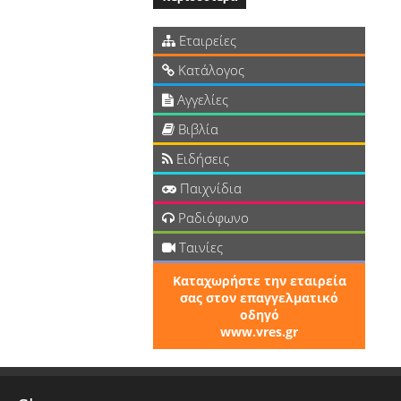
Εταιρείες
Κατάλογος
Αγγελίες
Βιβλία
Ειδήσεις
Παιχνίδια
Ραδιόφωνο
Ταινίες
Καταχωρήστε την εταιρεία
σας στον επαγγελματικό
οδηγό
www.vres.gr