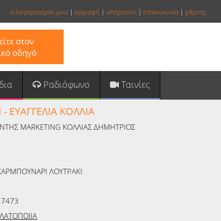
ο λογαριασμός μου
|
εγγραφή
|
υπηρεσίες
|
επικοινωνία
|
χάρτης
ίτε στον
ικό οδηγό
δια
Ραδιόφωνο
Ταινίες
 - ΕΥΑΓΓΕΛΙΑ ΚΟΛΛΙΑ
ΥΝΤΗΣ MARKETING ΚΟΛΛΙΑΣ ΔΗΜΗΤΡΙΟΣ
ΚΑΡΜΠΟΥΝΑΡΙ ΛΟΥΤΡΑΚΙ
27473
ΛΑΤΟΠΟΙΙΑ