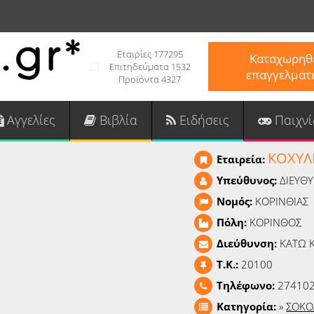
Εταιρίες 177295
Καταχωρηθε
Επιτηδεύματα 1532
επαγγελματ
Προϊόντα 4327
Αγγελίες
Βιβλία
Ειδήσεις
Παιχνί
ΚΟΧΥΛΙ
Εταιρεία:
Υπεύθυνος:
ΔΙΕΥΘ
Νομός:
ΚΟΡΙΝΘΙΑΣ
Πόλη:
ΚΟΡΙΝΘΟΣ
Διεύθυνση:
ΚΑΤΩ 
T.K.:
20100
Τηλέφωνο:
27410
Κατηγορία:
»
ΣΟΚΟ