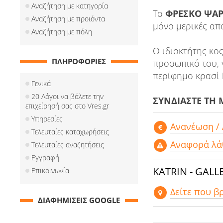
Αναζήτηση με κατηγορία
Το
ΦΡΕΣΚΟ ΨΑΡ
Αναζήτηση με προιόντα
μόνο μερικές από
Αναζήτηση με πόλη
Ο ιδιοκτήτης κο
ΠΛΗΡΟΦΟΡΙΕΣ
προσωπικό του, 
περίφημο κρασί
Γενικά
20 Λόγοι να βάλετε την
ΣΥΝΔΙΑΣΤΕ ΤΗ 
επιχείρησή σας στο Vres.gr
Υπηρεσίες
Aνανέωση /
Τελευταίες καταχωρήσεις
Αναφορά λά
Τελευταίες αναζητήσεις
Εγγραφή
KATRIN - GALL
Επικοινωνία
Δείτε που β
ΔΙΑΦΗΜΙΣΕΙΣ GOOGLE