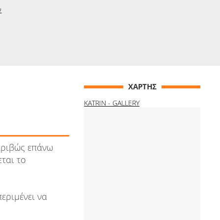
ν
ΧΑΡΤΗΣ
KATRIN - GALLERY
κριβώς επάνω
εται το
περιμένει να