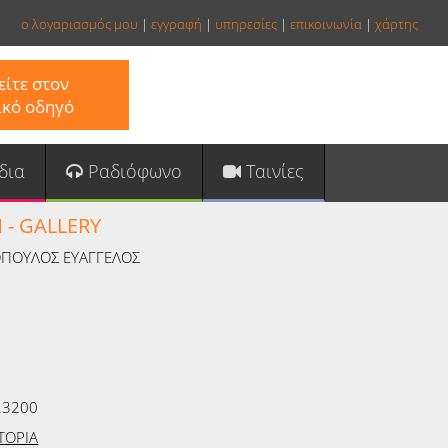
ο λογαριασμός μου
|
εγγραφή
|
υπηρεσίες
|
επικοινωνία
|
χάρτης
ίτε στον
ικό οδηγό
δια
Ραδιόφωνο
Ταινίες
 - GALLERY
ΟΠΟΥΛΟΣ ΕΥΑΓΓΕΛΟΣ
23200
ΤΟΡΙΑ