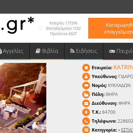
Εταιρίες 177295
Καταχωρηθε
Επιτηδεύματα 1532
επαγγελματ
Προϊόντα 4327
Αγγελίες
Βιβλία
Ειδήσεις
Παιχνί
KATRIN
Εταιρεία:
Υπεύθυνος:
ΓΙΔΑΡ
Νομός:
ΚΥΚΛΑΔΩΝ
Πόλη:
ΘΗΡΑ
Διεύθυνση:
ΦΗΡΑ
T.K.:
84700
Τηλέφωνο:
22860
Κατηγορία:
»
ΕΣΤΙΑ