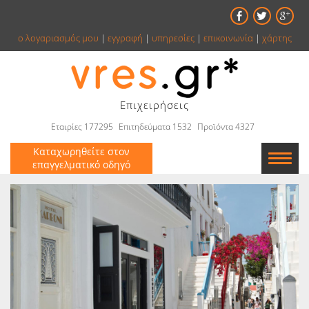
ο λογαριασμός μου
|
εγγραφή
|
υπηρεσίες
|
επικοινωνία
|
χάρτης
Επιχειρήσεις
Εταιρίες 177295
Επιτηδεύματα 1532
Προϊόντα 4327
Καταχωρηθείτε στον
επαγγελματικό οδηγό
Εταιρείες
Κατάλογος
Αγγελίες
Βιβλία