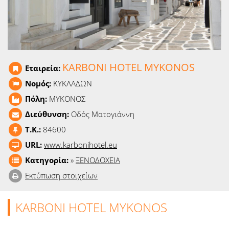
Ειδήσεις
Παιχνίδια
Ραδιόφωνο
KARBONI HOTEL MYKONOS
Εταιρεία:
Ταινίες
Νομός:
ΚΥΚΛΑΔΩΝ
Πόλη:
ΜΥΚΟΝΟΣ
Διεύθυνση:
Οδός Ματογιάννη
T.K.:
84600
URL:
www.karbonihotel.eu
Κατηγορία:
»
ΞΕΝΟΔΟΧΕΙΑ
Εκτύπωση στοιχείων
KARBONI HOTEL MYKONOS