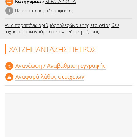
Κατηγορία:
»
ΚΡΕΑΤΑ ΝΩΠΑ
Ειδήσεις
Περισσότερες πληροφορίες
Παιχνίδια
Αν ο παραπάνω αριθμός τηλεφώνου της εταιρείας δεν
ισχύει παρακαλούμε επικοινωνήστε μαζί μας
.
Ραδιόφωνο
ΧΑΤΖΗΠΑΝΤΑΖΗΣ ΠΕΤΡΟΣ
Ταινίες
Aνανέωση / Αναβάθμιση εγγραφής
Αναφορά λάθος στοιχείων