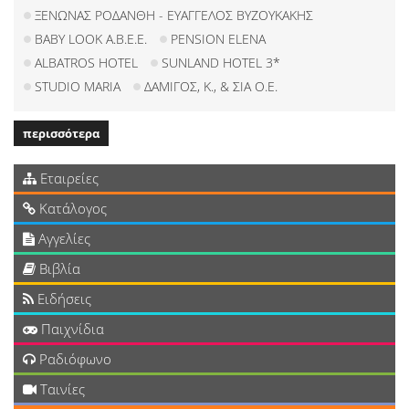
ΞΕΝΩΝΑΣ ΡΟΔΑΝΘΗ - ΕΥΑΓΓΕΛΟΣ ΒΥΖΟΥΚΑΚΗΣ
BABY LOOK Α.Β.Ε.Ε.
PENSION ELENA
ALBATROS HOTEL
SUNLAND HOTEL 3*
STUDIO MARIA
ΔΑΜΙΓΟΣ, Κ., & ΣΙΑ Ο.Ε.
περισσότερα
Εταιρείες
Κατάλογος
Αγγελίες
Βιβλία
Ειδήσεις
Παιχνίδια
Ραδιόφωνο
Ταινίες