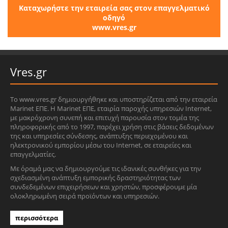
Καταχωρήστε την εταιρεία σας στον επαγγελματικό
οδηγό
www.vres.gr
Vres.gr
Το www.vres.gr δημιουργήθηκε και υποστηρίζεται από την εταιρεία
Marinet ΕΠΕ. Η Marinet ΕΠΕ, εταιρία παροχής υπηρεσιών Internet,
με μακρόχρονη συνεπή και επιτυχή παρουσία στον τομέα της
πληροφορικής από το 1997, παρέχει χρήση στις βάσεις δεδομένων
της και υπηρεσίες σύνδεσης, ανάπτυξης περιεχομένου και
ηλεκτρονικού εμπορίου μέσω του Internet, σε εταιρείες και
επαγγελματίες.
Με όραμά μας να δημιουργούμε τις ιδανικές συνθήκες για την
σχεδιασμένη ανάπτυξη εμπορικής δραστηριότητας των
συνδεδεμένων επιχειρήσεων και χρηστών, προσφέρουμε μία
ολοκληρωμένη σειρά προϊόντων και υπηρεσιών.
περισσότερα