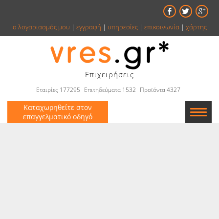
ο λογαριασμός μου
|
εγγραφή
|
υπηρεσίες
|
επικοινωνία
|
χάρτης
Επιχειρήσεις
Εταιρίες 177295
Επιτηδεύματα 1532
Προϊόντα 4327
Καταχωρηθείτε στον
επαγγελματικό οδηγό
Εταιρείες
Κατάλογος
Αγγελίες
Βιβλία