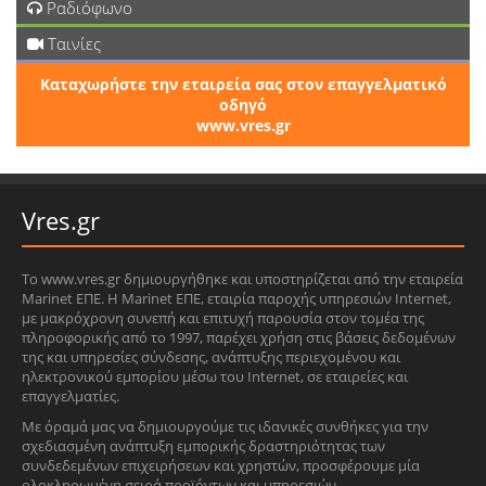
Ραδιόφωνο
Ταινίες
Καταχωρήστε την εταιρεία σας στον επαγγελματικό
οδηγό
www.vres.gr
Vres.gr
Το www.vres.gr δημιουργήθηκε και υποστηρίζεται από την εταιρεία
Marinet ΕΠΕ. Η Marinet ΕΠΕ, εταιρία παροχής υπηρεσιών Internet,
με μακρόχρονη συνεπή και επιτυχή παρουσία στον τομέα της
πληροφορικής από το 1997, παρέχει χρήση στις βάσεις δεδομένων
της και υπηρεσίες σύνδεσης, ανάπτυξης περιεχομένου και
ηλεκτρονικού εμπορίου μέσω του Internet, σε εταιρείες και
επαγγελματίες.
Με όραμά μας να δημιουργούμε τις ιδανικές συνθήκες για την
σχεδιασμένη ανάπτυξη εμπορικής δραστηριότητας των
συνδεδεμένων επιχειρήσεων και χρηστών, προσφέρουμε μία
ολοκληρωμένη σειρά προϊόντων και υπηρεσιών.