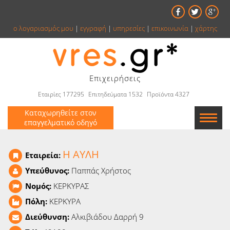
ο λογαριασμός μου
|
εγγραφή
|
υπηρεσίες
|
επικοινωνία
|
χάρτης
Επιχειρήσεις
Εταιρίες 177295
Επιτηδεύματα 1532
Προϊόντα 4327
Καταχωρηθείτε στον
επαγγελματικό οδηγό
Εταιρείες
H AYΛΗ
Εταιρεία:
Κατάλογος
Υπεύθυνος:
Παππάς Χρήστος
Νομός:
ΚΕΡΚΥΡΑΣ
Αγγελίες
Πόλη:
ΚΕΡΚΥΡΑ
Βιβλία
Διεύθυνση:
Αλκιβιάδου Δαρρή 9