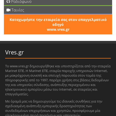
Ραδιόφωνο
Ταινίες
Καταχωρήστε την εταιρεία σας στον επαγγελματικό
οδηγό
www.vres.gr
Vres.gr
Το www.vres.gr δημιουργήθηκε και υποστηρίζεται από την εταιρεία
Marinet ΕΠΕ. Η Marinet ΕΠΕ, εταιρία παροχής υπηρεσιών Internet,
με μακρόχρονη συνεπή και επιτυχή παρουσία στον τομέα της
πληροφορικής από το 1997, παρέχει χρήση στις βάσεις δεδομένων
της και υπηρεσίες σύνδεσης, ανάπτυξης περιεχομένου και
ηλεκτρονικού εμπορίου μέσω του Internet, σε εταιρείες και
επαγγελματίες.
Με όραμά μας να δημιουργούμε τις ιδανικές συνθήκες για την
σχεδιασμένη ανάπτυξη εμπορικής δραστηριότητας των
συνδεδεμένων επιχειρήσεων και χρηστών, προσφέρουμε μία
ολοκληρωμένη σειρά προϊόντων και υπηρεσιών.