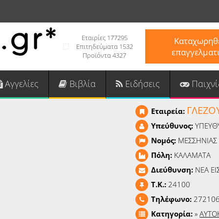
Εταιρίες 177295
Καταχωρηθε
Επιτηδεύματα 1532
επαγγελματ
Προϊόντα 4327
Αγγελίες
Βιβλία
Ειδήσεις
Παιχνί
ΓΛΕΖΟ
Εταιρεία:
Υπεύθυνος:
ΥΠΕΥΘ
Νομός:
ΜΕΣΣΗΝΙΑΣ
Πόλη:
ΚΑΛΑΜΑΤΑ
Διεύθυνση:
ΝΕΑ Ε
T.K.:
24100
Τηλέφωνο:
27210
Κατηγορία:
»
ΑΥΤΟ