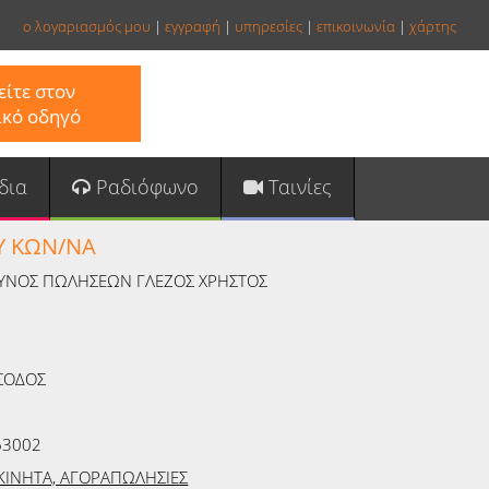
ο λογαριασμός μου
|
εγγραφή
|
υπηρεσίες
|
επικοινωνία
|
χάρτης
ίτε στον
ικό οδηγό
δια
Ραδιόφωνο
Ταινίες
Υ ΚΩΝ/ΝΑ
ΥΝΟΣ ΠΩΛΗΣΕΩΝ ΓΛΕΖΟΣ ΧΡΗΣΤΟΣ
ΙΣΟΔΟΣ
63002
ΚΙΝΗΤΑ, ΑΓΟΡΑΠΩΛΗΣΙΕΣ