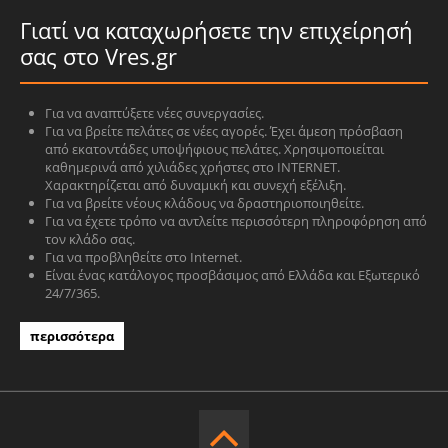
Γιατί να καταχωρήσετε την επιχείρησή
σας στο Vres.gr
Για να αναπτύξετε νέες συνεργασίες.
Για να βρείτε πελάτες σε νέες αγορές. Έχει άμεση πρόσβαση
από εκατοντάδες υποψήφιους πελάτες. Χρησιμοποιείται
καθημερινά από χιλιάδες χρήστες στο INTERNET.
Χαρακτηρίζεται από δυναμική και συνεχή εξέλιξη.
Για να βρείτε νέους κλάδους να δραστηριοποιηθείτε.
Για να έχετε τρόπο να αντλείτε περισσότερη πληροφόρηση από
τον κλάδο σας.
Για να προβληθείτε στο Internet.
Είναι ένας κατάλογος προσβάσιμος από Ελλάδα και Εξωτερικό
24/7/365.
περισσότερα