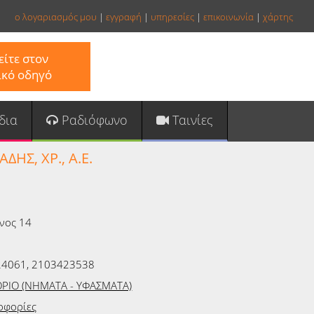
ο λογαριασμός μου
|
εγγραφή
|
υπηρεσίες
|
επικοινωνία
|
χάρτης
ίτε στον
ικό οδηγό
δια
Ραδιόφωνο
Ταινίες
ΑΔΗΣ, ΧΡ., Α.Ε.
νος 14
4061, 2103423538
ΡΙΟ (ΝΗΜΑΤΑ - ΥΦΑΣΜΑΤΑ)
οφορίες