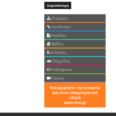
περισσότερα
Εταιρείες
Κατάλογος
Αγγελίες
Βιβλία
Ειδήσεις
Παιχνίδια
Ραδιόφωνο
Ταινίες
Καταχωρήστε την εταιρεία
σας στον επαγγελματικό
οδηγό
www.vres.gr