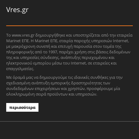
Vres.gr
Το www.vres.gr δημιουργήθηκε και υποστηρίζεται από την εταιρεία
Marinet ΕΠΕ. Η Marinet ΕΠΕ, εταιρία παροχής υπηρεσιών Internet,
με μακρόχρονη συνεπή και επιτυχή παρουσία στον τομέα της
πληροφορικής από το 1997, παρέχει χρήση στις βάσεις δεδομένων
της και υπηρεσίες σύνδεσης, ανάπτυξης περιεχομένου και
ηλεκτρονικού εμπορίου μέσω του Internet, σε εταιρείες και
επαγγελματίες.
Με όραμά μας να δημιουργούμε τις ιδανικές συνθήκες για την
σχεδιασμένη ανάπτυξη εμπορικής δραστηριότητας των
συνδεδεμένων επιχειρήσεων και χρηστών, προσφέρουμε μία
ολοκληρωμένη σειρά προϊόντων και υπηρεσιών.
περισσότερα