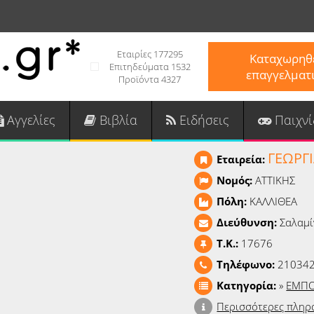
Εταιρίες 177295
Καταχωρηθε
Επιτηδεύματα 1532
επαγγελματ
Προϊόντα 4327
Αγγελίες
Βιβλία
Ειδήσεις
Παιχνί
ΓΕΩΡΓΙ
Εταιρεία:
Νομός:
ΑΤΤΙΚΗΣ
Πόλη:
ΚΑΛΛΙΘΕΑ
Διεύθυνση:
Σαλαμί
T.K.:
17676
Τηλέφωνο:
210342
Κατηγορία:
»
ΕΜΠΟ
Περισσότερες πληρ